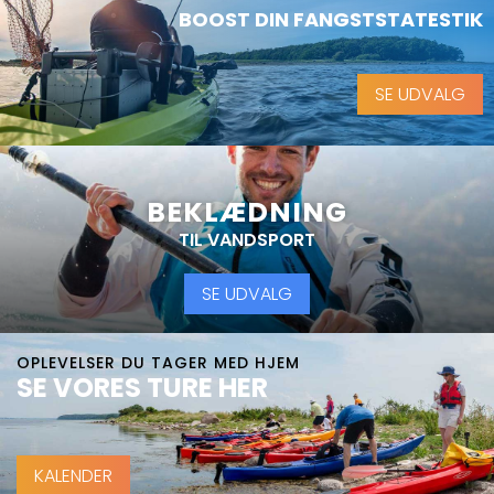
BOOST DIN FANGSTSTATESTIK
SE UDVALG
BEKLÆDNING
TIL VANDSPORT
SE UDVALG
OPLEVELSER DU TAGER MED HJEM
SE VORES TURE HER
KALENDER