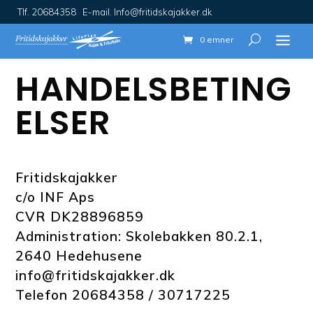
Tlf. 20684358 E-mail. Info@fritidskajakker.dk
0 emner
HANDELSBETING
ELSER
Fritidskajakker
c/o INF Aps
CVR DK28896859
Administration: Skolebakken 80.2.1,
2640 Hedehusene
info@fritidskajakker.dk
Telefon 20684358 / 30717225