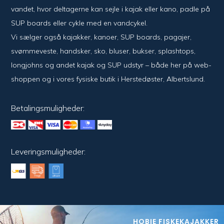
vandet, hvor del­ta­ger­ne kan sejle i kajak eller kano, padle på
SUP boards eller cykle med en vand­cykel.
Vi sælger også kajak­ker, kanoer, SUP boards, pagajer,
svømme­veste, hand­sker, sko, bluser, bukser, splash­tops,
long­johns og andet kajak og SUP udstyr – både her på web­
shoppen og i vores fysiske butik i Her­sted­øster, Alberts­lund.
Betalingsmuligheder:
Leveringsmuligheder:
HOBIE FISKEKAJAKKER