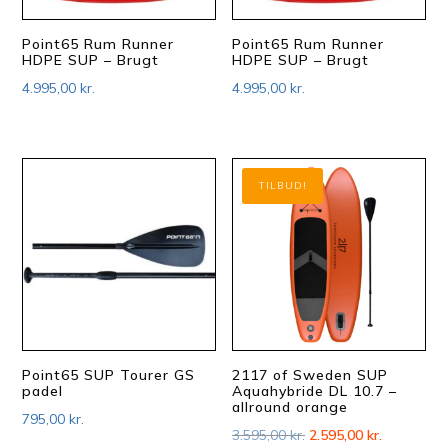
Point65 Rum Runner
Point65 Rum Runner
HDPE SUP – Brugt
HDPE SUP – Brugt
4.995,00
kr.
4.995,00
kr.
TILBUD!
Point65 SUP Tourer GS
2117 of Sweden SUP
padel
Aquahybride DL 10.7 –
allround orange
795,00
kr.
Den
Den
3.595,00
kr.
2.595,00
kr.