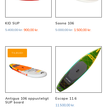
KID SUP
Saona 106
Den
Den
Den
Den
5.400,00
kr.
900,00
kr.
5.000,00
kr.
1.500,00
kr.
oprindelige
aktuelle
oprindelige
aktuelle
pris
pris
pris
pris
var:
er:
var:
er:
TILBUD!
5.400,00 kr..
900,00 kr..
5.000,00 kr..
1.500,00 kr
Antigua 106 oppusteligt
Escape 11.6
SUP board
11.500,00
kr.