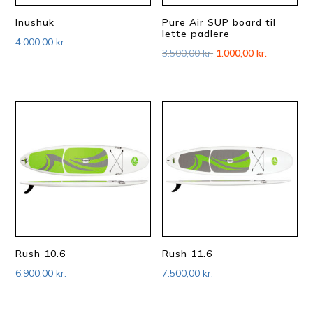
Inushuk
Pure Air SUP board til
lette padlere
4.000,00
kr.
Den
Den
3.500,00
kr.
1.000,00
kr.
oprindelige
aktuelle
pris
pris
var:
er:
3.500,00 kr..
1.000,00 kr
Rush 10.6
Rush 11.6
6.900,00
kr.
7.500,00
kr.