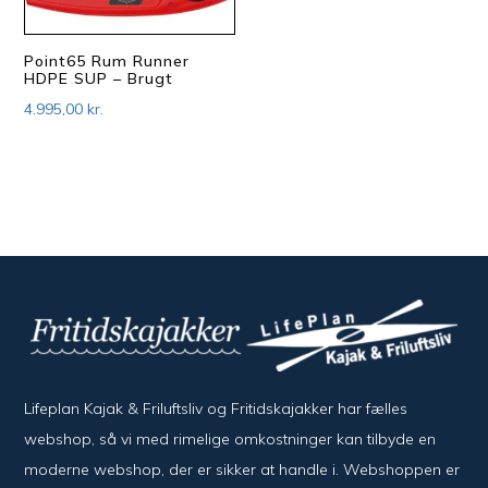
Point65 Rum Runner
HDPE SUP – Brugt
4.995,00
kr.
Lifeplan Kajak & Friluftsliv og Fritidskajakker har fælles
webshop, så vi med rimelige omkostninger kan tilbyde en
moderne webshop, der er sikker at handle i. Webshoppen er