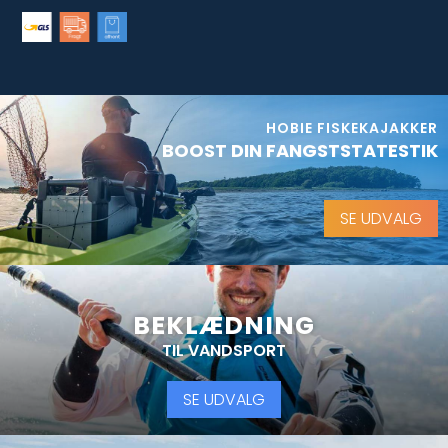
HOBIE FISKEKAJAKKER
BOOST DIN FANGSTSTATESTIK
SE UDVALG
BEKLÆDNING
TIL VANDSPORT
SE UDVALG