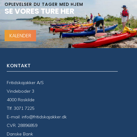
OPLEVELSER DU TAGER MED HJEM
SE VORES TURE HER
KALENDER
KONTAKT
Fritidskajakker A/S
Vindeboder 3
4000 Roskilde
Tlf.
3071 7225
E-mail:
info@fritidskajakker.dk
CVR. 28896859
Danske Bank