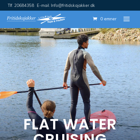
Tlf. 20684358 E-mail. Info@fritidskajakker.dk
0 emner
FLAT WATER
CRUISING