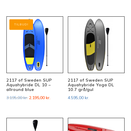
oprindelige
aktuelle
pris
pris
var:
er:
TILBUD!
3.595,00 kr..
2.595,00 kr
2117 of Sweden SUP
2117 of Sweden SUP
Aquahybride DL 10 –
Aquahybride Yoga DL
allround blue
10.7 grå/gul
Den
Den
3.195,00
kr.
2.195,00
kr.
4.595,00
kr.
oprindelige
aktuelle
pris
pris
var:
er:
3.195,00 kr..
2.195,00 kr..