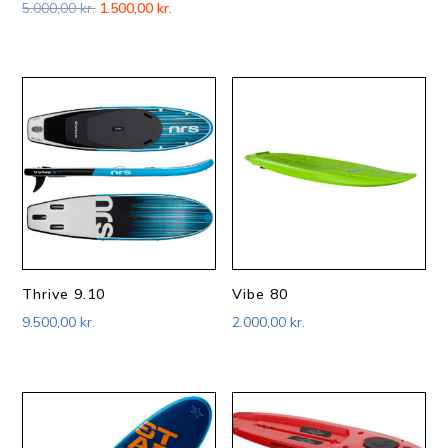
Den
Den
5.000,00
kr.
1.500,00
kr.
oprindelige
aktuelle
pris
pris
var:
er:
5.000,00 kr..
1.500,00 kr..
Thrive 9.10
Vibe 80
9.500,00
kr.
2.000,00
kr.