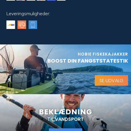
Leveringsmuligheder:
HOBIE FISKEKAJAKKER
BOOST DIN FANGSTSTATESTIK
SE UDVALG
BEKLÆDNING
TIL VANDSPORT