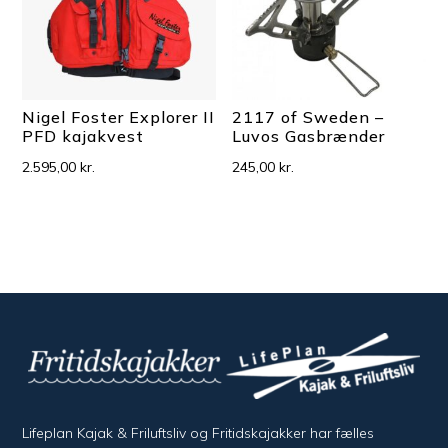
Nigel Foster Explorer II
2117 of Sweden –
PFD kajakvest
Luvos Gasbrænder
2.595,00
kr.
245,00
kr.
Lifeplan Kajak & Friluftsliv og Fritidskajakker har fælles