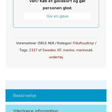
ven? Køb et gavekort og gør
Kvinder
personen glad.
antal
Giv en gave
Varenummer (SKU):
N/A
Kategori:
Friluftsudstyr
Tags:
2117 of Sweden
,
KF
,
merino
,
merinould
,
undertøj
Beskrivelse
Yderligere information