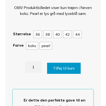
OBS! Produktbilledet viser kun trøjen i farven
koks. Pearl er lys grå med lyseblå søm.
Størrelse
36
38
40
42
44
Farve
koks
pearl
2117
Tilføj til kurv
of
Sweden
Eco
Merinould
langeærmet
Er dette den perfekte gave til en
undertrøje