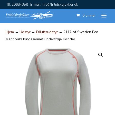
Tlf. 20684358 E-mail. Info@fritidskajakker.dk
0 emner
Hjem
→
Udstyr
→
Friluftsudstyr
→ 2117 of Sweden Eco
Merinould langeærmet undertrøje Kvinder