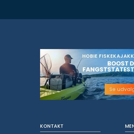
HOBIE FISKEKAJAK
BOOST D
FANGSTSTATEST
Se udval
KONTAKT
ME