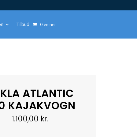
on
Tilbud
0 emner
KLA ATLANTIC
0 KAJAKVOGN
1.100,00
kr.