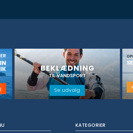
KER
OP
IN
SE
BEKLÆDNING
IK
TIL VANDSPORT
g
Se udvalg
NU
KATEGORIER