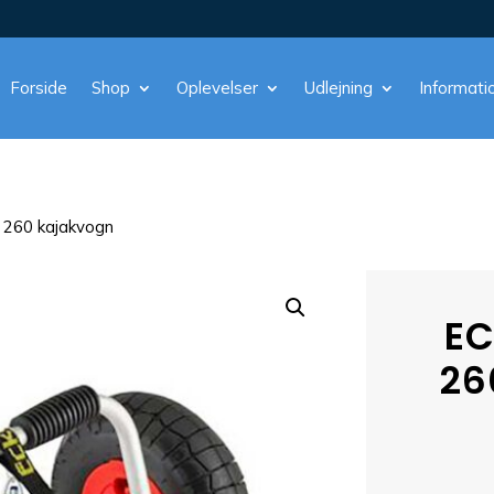
Forside
Shop
Oplevelser
Udlejning
Informati
c 260 kajakvogn
EC
26