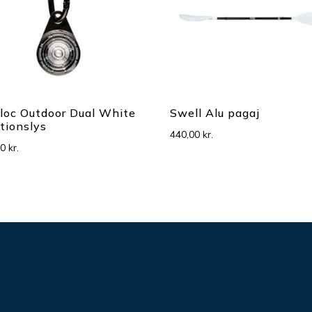
iloc Outdoor Dual White
Swell Alu pagaj
tionslys
440,00
kr.
00
kr.