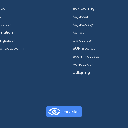
ide
Beklædning
p
Kajakker
velser
Kajakudstyr
rmation
Kanoer
ngstider
Oplevelser
ondatapolitik
SUP Boards
Svømmeveste
Vandcykler
Udlejning