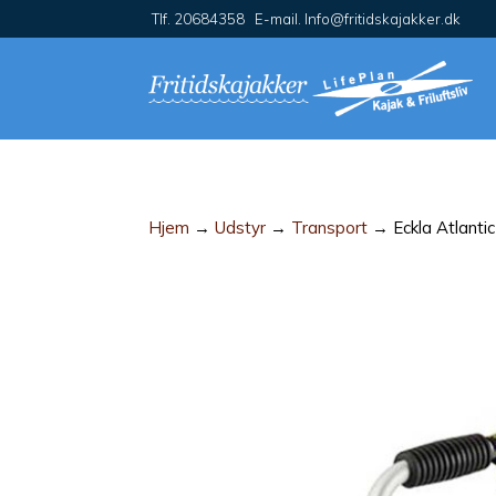
Tlf. 20684358 E-mail. Info@fritidskajakker.dk
Hjem
→
Udstyr
→
Transport
→ Eckla Atlanti