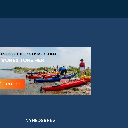
LEVELSER DU TAGER MED HJEM
 VORES TURE HER
Kalender
NYHEDSBREV