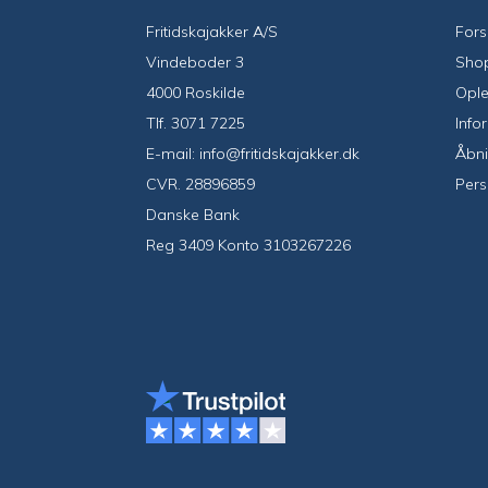
Fritidskajakker A/S
Fors
Vindeboder 3
Sho
4000 Roskilde
Ople
Tlf.
3071 7225
Info
E-mail:
info@fritidskajakker.dk
Åbni
CVR. 28896859
Pers
Danske Bank
Reg 3409 Konto 3103267226