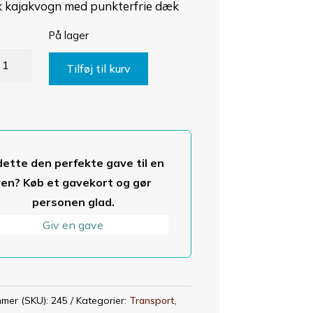
k kajakvogn med punkterfrie dæk
På lager
kla
Tilføj til kurv
lantic
60
ajakvogn
ntal
dette den perfekte gave til en
ven? Køb et gavekort og gør
personen glad.
Giv en gave
mer (SKU):
245
Kategorier:
Transport
,