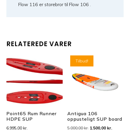
Flow 116 er storebror til Flow 106 .
RELATEREDE VARER
Tilbud!
Point65 Rum Runner
Antigua 106
HDPE SUP
oppusteligt SUP board
Den
Den
6.995,00
kr.
5.000,00
kr.
1.500,00
kr.