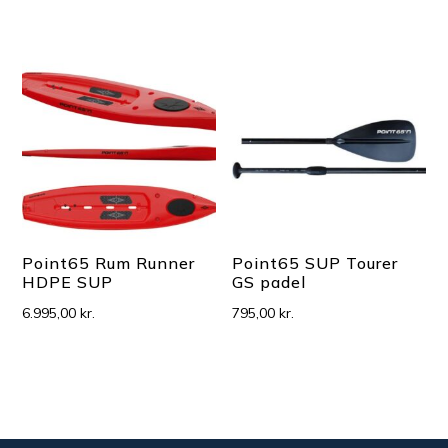
oprindelige
aktuelle
pris
pris
var:
er:
5.000,00 kr..
1.500,00 k
Point65 Rum Runner
Point65 SUP Tourer
HDPE SUP
GS padel
6.995,00
kr.
795,00
kr.