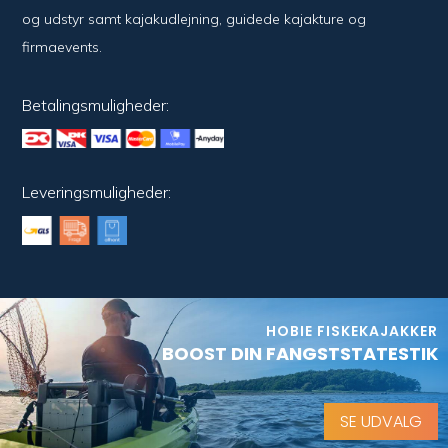
og udstyr samt kajakudlejning, guidede kajakture og
firmaevents.
Betalingsmuligheder:
Leveringsmuligheder:
HOBIE FISKEKAJAKKER
BOOST DIN FANGSTSTATESTIK
SE UDVALG