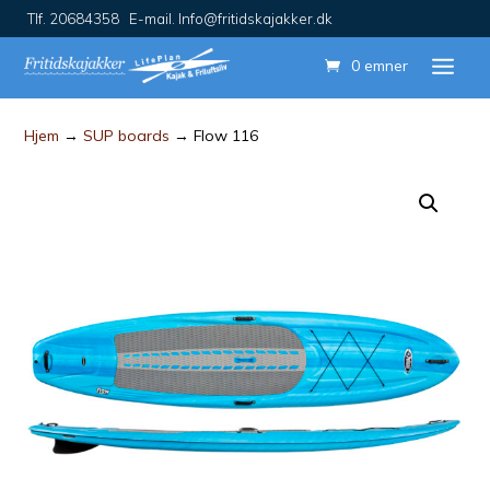
Tlf. 20684358 E-mail. Info@fritidskajakker.dk
0 emner
Hjem
→
SUP boards
→ Flow 116