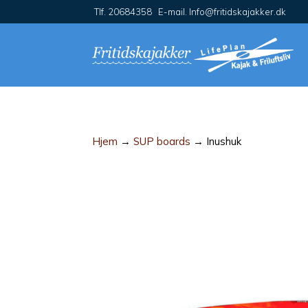
Tlf. 20684358 E-mail. Info@fritidskajakker.dk
Hjem
→
SUP boards
→ Inushuk