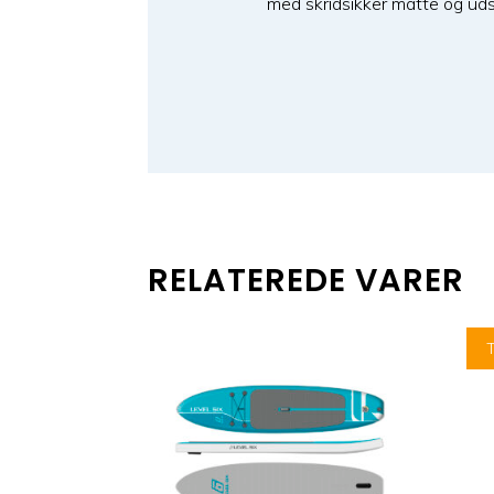
med skridsikker måtte og ud
RELATEREDE VARER
T