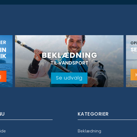
KER
OP
IN
SE
BEKLÆDNING
IK
TIL VANDSPORT
g
Se udvalg
NU
KATEGORIER
ide
Beklædning