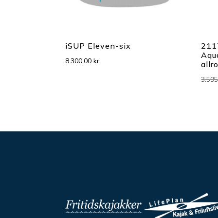
iSUP Eleven-six
211
Aqu
8.300,00
kr.
allr
3.59