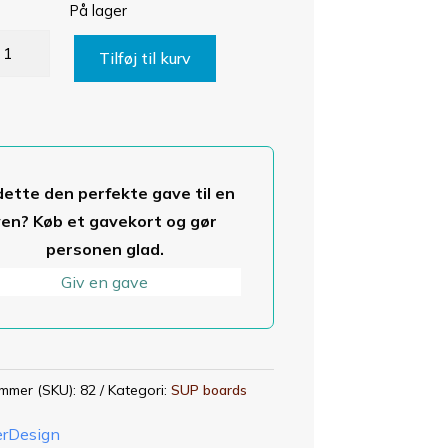
På lager
ushuk
Tilføj til kurv
tal
dette den perfekte gave til en
ven? Køb et gavekort og gør
personen glad.
Giv en gave
mmer (SKU):
82
Kategori:
SUP boards
erDesign