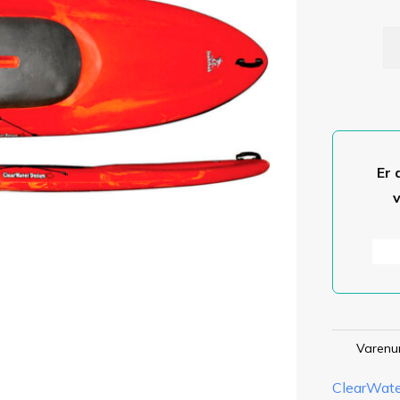
In
an
Er 
Varenu
ClearWat