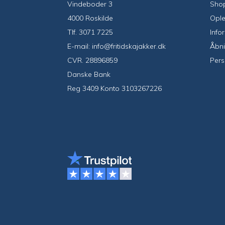
Vindeboder 3
Sho
4000 Roskilde
Ople
Tlf.
3071 7225
Info
E-mail:
info@fritidskajakker.dk
Åbni
CVR. 28896859
Pers
Danske Bank
Reg 3409 Konto 3103267226