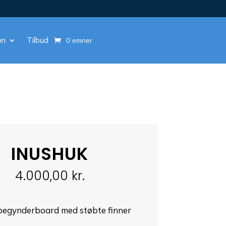
on
Tilbud
0 emner
INUSHUK
4.000,00
kr.
 begynderboard med støbte finner