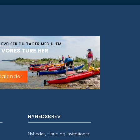
LEVELSER DU TAGER MED HJEM
 VORES TURE HER
Kalender
NYHEDSBREV
Nyheder, tilbud og invitationer