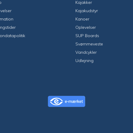
p
Kajakker
velser
Kajakudstyr
rmation
Kanoer
ngstider
Oplevelser
ondatapolitik
SUP Boards
Svømmeveste
Vandcykler
Udlejning