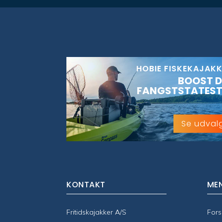
HOBIE FISKEKAJAK
BOOST D
FANGSTSTATEST
Se udval
KONTAKT
ME
Fritidskajakker A/S
Fors