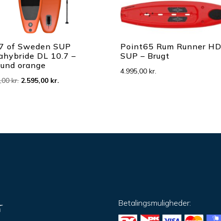
7 of Sweden SUP
Point65 Rum Runner H
ahybride DL 10.7 –
SUP – Brugt
ound orange
4.995,00
kr.
Den
Den
5,00
kr.
2.595,00
kr.
oprindelige
aktuelle
pris
pris
var:
er:
3.595,00 kr..
2.595,00 kr..
Betalingsmuligheder: