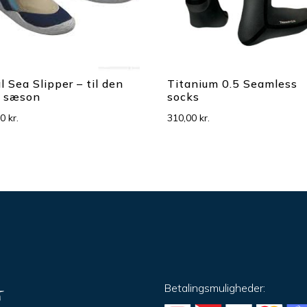
l Sea Slipper – til den
Titanium 0.5 Seamless
e sæson
socks
00
kr.
310,00
kr.
Betalingsmuligheder: