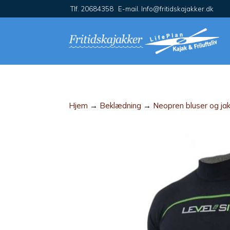
Tlf. 20684358 E-mail. Info@fritidskajakker.dk
Hjem
→
Beklædning
→
Neopren bluser og ja