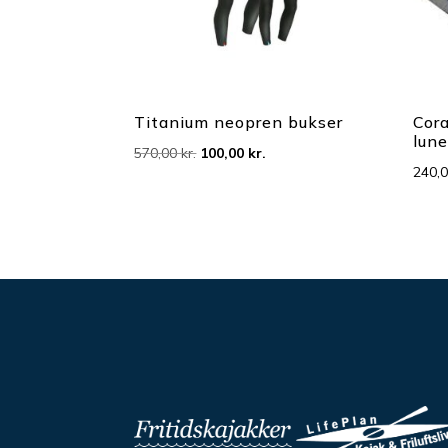
Titanium neopren bukser
Cora
lun
Den
Den
570,00
kr.
100,00
kr.
240,
oprindelige
aktuelle
pris
pris
var:
er:
570,00 kr..
100,00 kr..