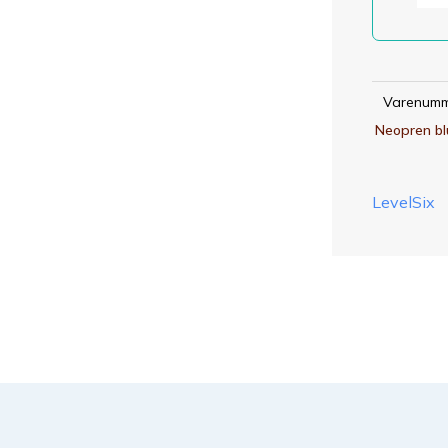
Varenumm
Neopren bl
LevelSix