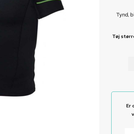
Tynd, b
Tøj størr
Je
-
ne
m
ko
ær
Er 
an