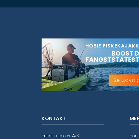
HOBIE FISKEKAJAK
BOOST D
FANGSTSTATEST
Se udval
KONTAKT
ME
Fritidskajakker A/S
Fors