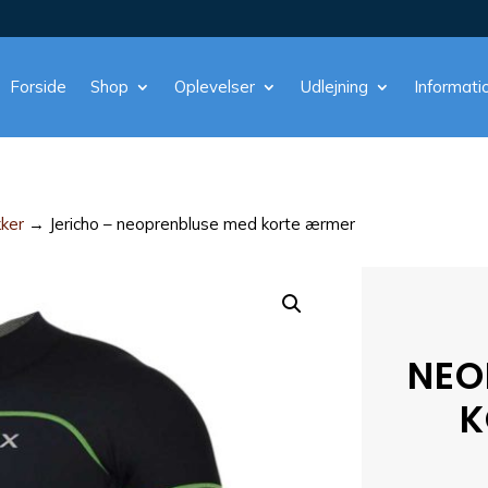
Forside
Shop
Oplevelser
Udlejning
Informati
kker
→ Jericho – neoprenbluse med korte ærmer
NEO
K