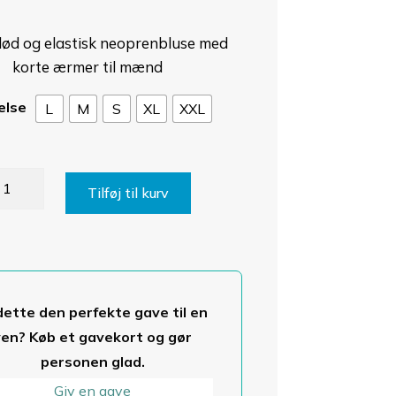
lød og elastisk neoprenbluse med
korte ærmer til mænd
else
L
M
S
XL
XXL
richo
Tilføj til kurv
oprenbluse
ed
rte
mer
dette den perfekte gave til en
tal
ven? Køb et gavekort og gør
personen glad.
Giv en gave