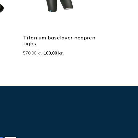
Titanium baselayer neopren
tighs
Den
Den
570,00
kr.
100,00
kr.
oprindelige
aktuelle
pris
pris
var:
er:
570,00 kr..
100,00 kr..