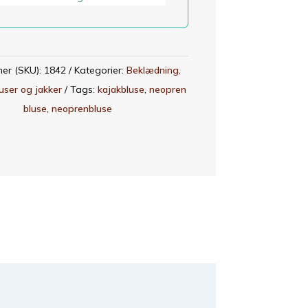
er (SKU):
1842
Kategorier:
Beklædning
,
user og jakker
Tags:
kajakbluse
,
neopren
bluse
,
neoprenbluse