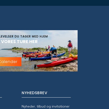
LEVELSER DU TAGER MED HJEM
 VORES TURE HER
Kalender
NYHEDSBREV
Nyheder, tilbud og invitationer