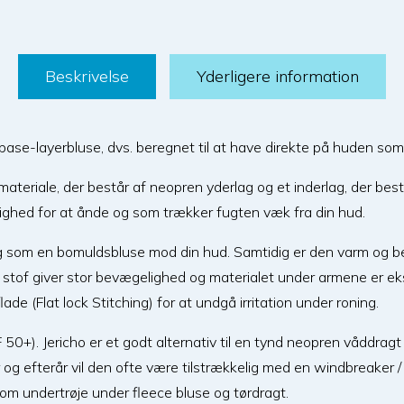
Beskrivelse
Yderligere information
 base-layerbluse, dvs. beregnet til at have direkte på huden som e
 materiale, der består af neopren yderlag og et inderlag, der bes
lighed for at ånde og som trækker fugten væk fra din hud.
lig som en bomuldsbluse mod din hud. Samtidig er den varm og 
stof giver stor bevægelighed og materialet under armene er ekst
e (Flat lock Stitching) for at undgå irritation under roning.
F 50+). Jericho er et godt alternativ til en tynd neopren våddra
g efterår vil den ofte være tilstrækkelig med en windbreaker 
m undertrøje under fleece bluse og tørdragt.