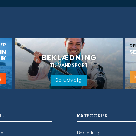
KER
OP
IN
SE
BEKLÆDNING
IK
TIL VANDSPORT
g
Se udvalg
NU
KATEGORIER
ide
Beklædning