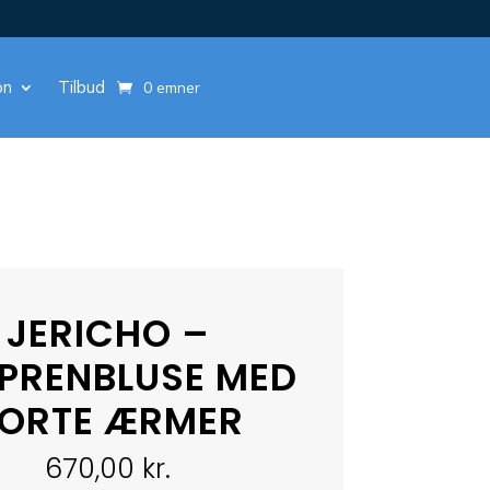
on
Tilbud
0 emner
JERICHO –
PRENBLUSE MED
ORTE ÆRMER
670,00
kr.