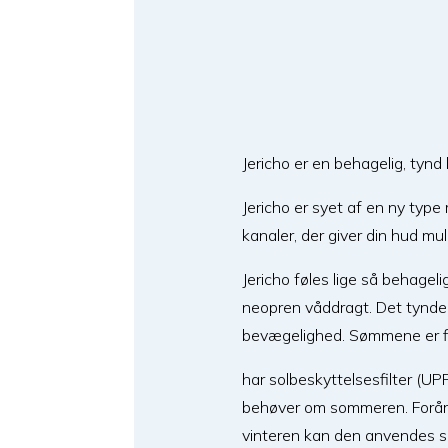
Jericho er en behagelig, tynd
Jericho er syet af en ny type
kanaler, der giver din hud mu
Jericho føles lige så behage
neopren våddragt. Det tynde 
bevægelighed. Sømmene er flad
har solbeskyttelsesfilter (UP
behøver om sommeren. Forår o
vinteren kan den anvendes so