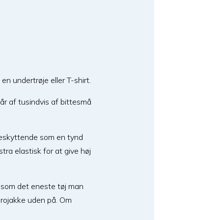
n undertrøje eller T-shirt.
tår af tusindvis af bittesmå
beskyttende som en tynd
ra elastisk for at give høj
gt som det eneste tøj man
/ rojakke uden på. Om