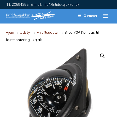
Tlf. 20684358 E-mail. Info@fritidskajakker.dk
0 emner
Hjem
→
Udstyr
→
Friluftsudstyr
→ Silva 70P Kompas til
fastmontering i kajak