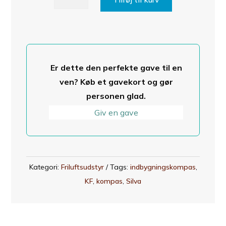
70P
Kompas
til
fastmontering
i
Er dette den perfekte gave til en
kajak
ven? Køb et gavekort og gør
antal
personen glad.
Giv en gave
Kategori:
Friluftsudstyr
Tags:
indbygningskompas
,
KF
,
kompas
,
Silva