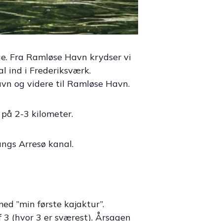
ge. Fra Ramløse Havn krydser vi
l ind i Frederiksværk.
avn og videre til Ramløse Havn.
 på 2-3 kilometer.
angs Arresø kanal.
med ”min første kajaktur”.
 3 (hvor 3 er sværest). Årsagen