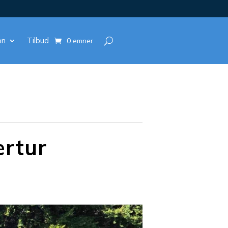
on
Tilbud
0 emner
ertur