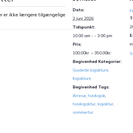
Dato:
F
er er ikke længere tilgængelige
T
2 juni 2026
2
Tidspunkt:
E
10:00 am - - 3:00 pm
i
Pris:
100,00kr. – 350,00kr.
S
Begivenhed Kategorier:
Guidede kajakture
,
Kajakture
Begivenhed Tags:
Arresø
,
havkajak
,
havkajaktur
,
kajaktur
,
sommertur