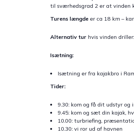
til sværhedsgrad 2 er at vinden k
Turens længde
er ca 18 km – kan
Alternativ tur
hvis vinden drille
Isætning:
Isætning er fra kajakbro i Ra
Tider:
9.30: kom og få dit udstyr og i
9.45: kom og sæt din kajak, h
10.00: turbriefing, præsentat
10.30: vi ror ud af havnen