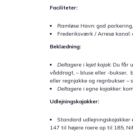
Faciliteter:
Ramløse Havn: god parkering,
Frederiksværk / Arresø kanal:
Beklædning:
Deltagere i lejet kajak
: Du får
våddragt, – bluse eller -bukser, 
eller regnjakke og regnbukser – s
Deltagere i egne kajakker
: ko
Udlejningskajakker:
Standard udlejningskajakker e
147 til højere roere op til 185, N