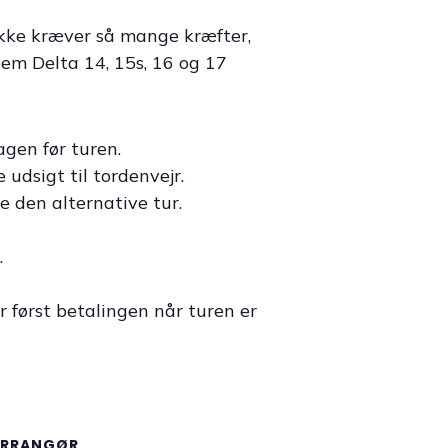
 ikke kræver så mange kræfter,
lem Delta 14, 15s, 16 og 17
agen før turen.
udsigt til tordenvejr.
e den alternative tur.
.
r først betalingen når turen er
ARRANGØR