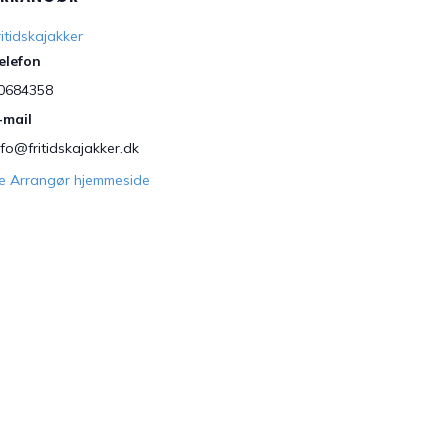
ritidskajakker
elefon
0684358
-mail
nfo@fritidskajakker.dk
e Arrangør hjemmeside