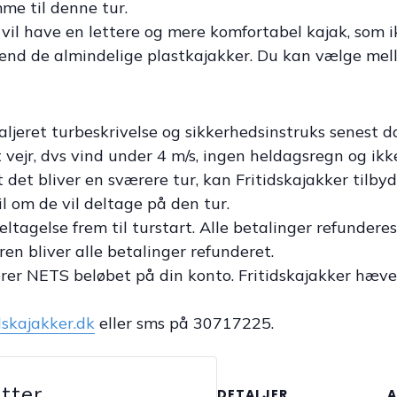
mme til denne tur.
r vil have en lettere og mere komfortabel kajak, som
 end de almindelige plastkajakker. Du kan vælge mel
aljeret turbeskrivelse og sikkerhedsinstruks senest d
ejr, dvs vind under 4 m/s, ingen heldagsregn og ikke 
det bliver en sværere tur, kan Fritidskajakker tilbyd
il om de vil deltage på den tur.
ltagelse frem til turstart. Alle betalinger refunderes
ren bliver alle betalinger refunderet.
erer NETS beløbet på din konto. Fritidskajakker hæve
dskajakker.dk
eller sms på 30717225.
etter
DETALJER