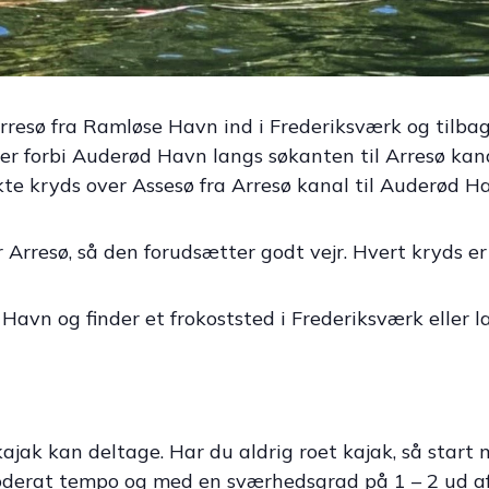
rresø fra Ramløse Havn ind i Frederiksværk og tilba
ter forbi Auderød Havn langs søkanten til Arresø kana
kte kryds over Assesø fra Arresø kanal til Auderød H
Arresø, så den forudsætter godt vejr. Hvert kryds er
avn og finder et frokoststed i Frederiksværk eller l
 kajak kan deltage. Har du aldrig roet kajak, så start 
moderat tempo og med en sværhedsgrad på 1 – 2 ud af