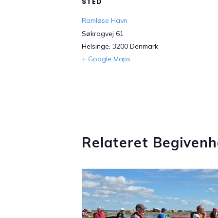
STED
Ramløse Havn
Søkrogvej 61
Helsinge
,
3200
Denmark
+ Google Maps
Relateret Begiven