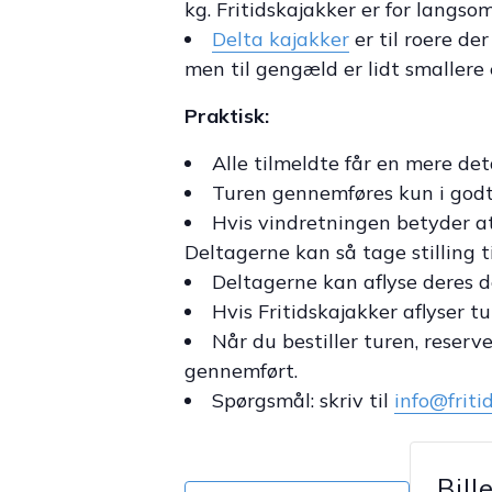
kg. Fritidskajakker er for langso
Delta kajakker
er til roere de
men til gengæld er lidt smallere
Praktisk:
Alle tilmeldte får en mere det
Turen gennemføres kun i godt v
Hvis vindretningen betyder at 
Deltagerne kan så tage stilling t
Deltagerne kan aflyse deres de
Hvis Fritidskajakker aflyser tu
Når du bestiller turen, reserv
gennemført.
Spørgsmål: skriv til
info@friti
Bill