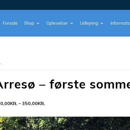
Forside
Shop
Oplevelser
Udlejning
Informati
.
Arresø – første somm
0,00KR. – 350,00KR.