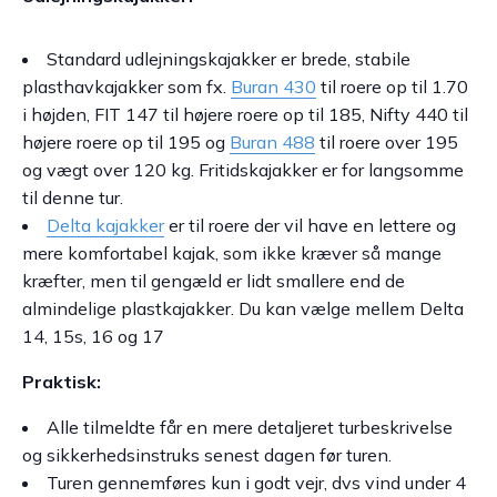
Standard udlejningskajakker er brede, stabile
plasthavkajakker som fx.
Buran 430
til roere op til 1.70
i højden, FIT 147 til højere roere op til 185, Nifty 440 til
højere roere op til 195 og
Buran 488
til roere over 195
og vægt over 120 kg. Fritidskajakker er for langsomme
til denne tur.
Delta kajakker
er til roere der vil have en lettere og
mere komfortabel kajak, som ikke kræver så mange
kræfter, men til gengæld er lidt smallere end de
almindelige plastkajakker. Du kan vælge mellem Delta
14, 15s, 16 og 17
Praktisk:
Alle tilmeldte får en mere detaljeret turbeskrivelse
og sikkerhedsinstruks senest dagen før turen.
Turen gennemføres kun i godt vejr, dvs vind under 4