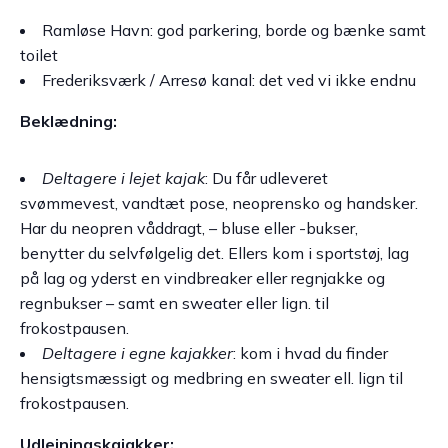
Ramløse Havn: god parkering, borde og bænke samt
toilet
Frederiksværk / Arresø kanal: det ved vi ikke endnu
Beklædning:
Deltagere i lejet kajak
: Du får udleveret
svømmevest, vandtæt pose, neoprensko og handsker.
Har du neopren våddragt, – bluse eller -bukser,
benytter du selvfølgelig det. Ellers kom i sportstøj, lag
på lag og yderst en vindbreaker eller regnjakke og
regnbukser – samt en sweater eller lign. til
frokostpausen.
Deltagere i egne kajakker
: kom i hvad du finder
hensigtsmæssigt og medbring en sweater ell. lign til
frokostpausen.
Udlejningskajakker: