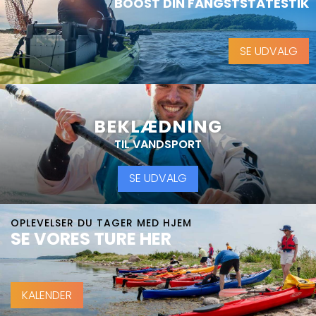
BOOST DIN FANGSTSTATESTIK
SE UDVALG
BEKLÆDNING
TIL VANDSPORT
SE UDVALG
OPLEVELSER DU TAGER MED HJEM
SE VORES TURE HER
KALENDER