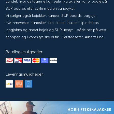
vandet, hvor del­ta­ger­ne kan sejle i kajak eller kano, padle på
SUP boards eller cykle med en vand­cykel.
Vi sælger også kajak­ker, kanoer, SUP boards, pagajer,
svømme­veste, hand­sker, sko, bluser, bukser, splash­tops,
long­johns og andet kajak og SUP udstyr – både her på web­
shoppen og i vores fysiske butik i Her­sted­øster, Alberts­lund.
Betalingsmuligheder:
Leveringsmuligheder:
HOBIE FISKEKAJAKKER