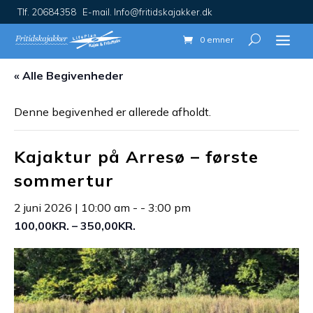
Tlf. 20684358 E-mail. Info@fritidskajakker.dk
0 emner
« Alle Begivenheder
Denne begivenhed er allerede afholdt.
Kajaktur på Arresø – første
sommertur
2 juni 2026 | 10:00 am
- -
3:00 pm
100,00KR. – 350,00KR.