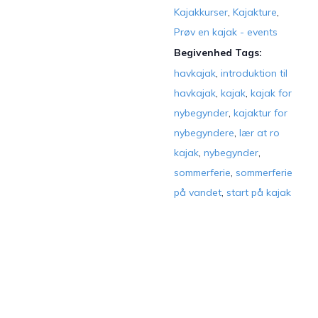
Kajakkurser
,
Kajakture
,
Prøv en kajak - events
Begivenhed Tags:
havkajak
,
introduktion til
havkajak
,
kajak
,
kajak for
nybegynder
,
kajaktur for
nybegyndere
,
lær at ro
kajak
,
nybegynder
,
sommerferie
,
sommerferie
på vandet
,
start på kajak