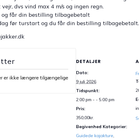
vejr, dvs vind max 4 m/s og ingen regn.
 og får din bestilling tilbagebetalt
ag før turstart og du får din bestilling tilbagebetalt.
ajakker.dk
etter
DETALJER
Dato:
F
er er ikke længere tilgængelige
T
9 juli 2026
2
Tidspunkt:
E
2:00 pm - - 5:00 pm
i
Pris:
350,00kr.
S
Begivenhed Kategorier:
Guidede kajakture
,