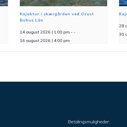
Kajaktur i skærgården ved Orust
Kaj
Bohus Län
28 
14 august 2026 | 1:00 pm
- -
30 
16 august 2026 | 4:00 pm
Betalingsmuligheder: