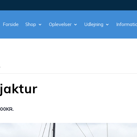
Forside
Shop
Oplevelser
Udlejning
Informati
.
jaktur
,00KR.