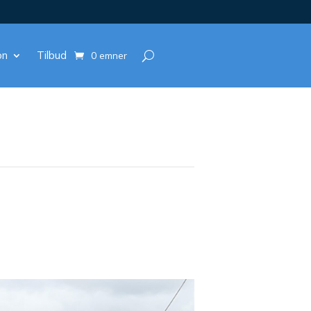
on
Tilbud
0 emner