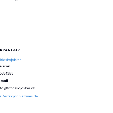
ARRANGØR
ritidskajakker
elefon
0684358
-mail
nfo@fritidskajakker.dk
e Arrangør hjemmeside