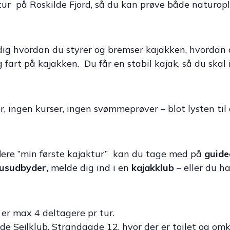
ur på Roskilde Fjord, så du kan prøve både naturopl
i dig hvordan du styrer og bremser kajakken, hvorda
g fart på kajakken. Du får en stabil kajak, så du ska
, ingen kurser, ingen svømmeprøver – blot lysten ti
flere ”min første kajaktur” kan du tage med på
guide
susudbyder,
melde dig ind i en
kajakklub
– eller du ha
 er max 4 deltagere pr tur.
ilde Sejlklub, Strandgade 12, hvor der er toilet og o