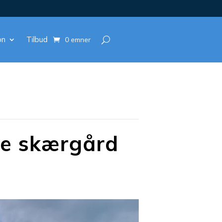
on
Tilbud
0 emner
ke skærgård