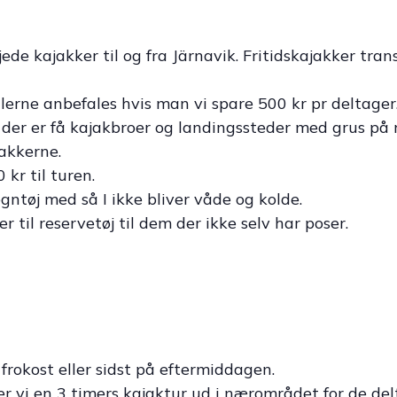
jede kajakker til og fra Järnavik. Fritidskajakker tra
lerne anbefales hvis man vi spare 500 kr pr deltager
i der er få kajakbroer og landingssteder med grus på
akkerne.
 kr til turen.
gntøj med så I ikke bliver våde og kolde.
til reservetøj til dem der ikke selv har poser.
rokost eller sidst på eftermiddagen.
 vi en 3 timers kajaktur ud i nærområdet for de delt