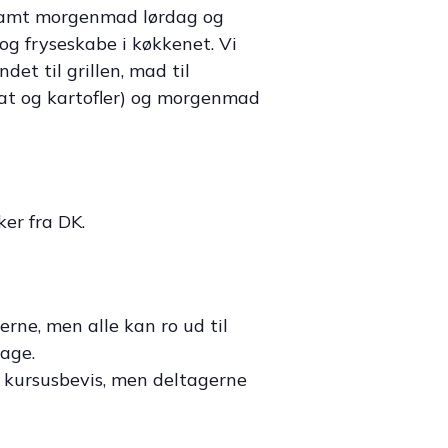
 samt morgenmad lørdag og
og fryseskabe i køkkenet. Vi
et til grillen, mad til
lat og kartofler) og morgenmad
ker fra DK.
oerne, men alle kan ro ud til
tage.
PP kursusbevis, men deltagerne