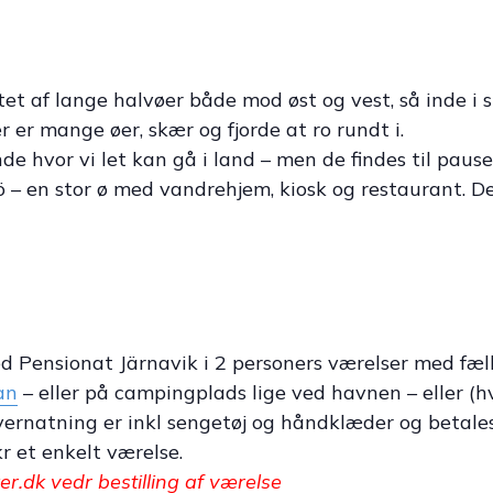
ttet af lange halvøer både mod øst og vest, så inde i
er er mange øer, skær og fjorde at ro rundt i.
de hvor vi let kan gå i land – men de findes til pause
ö – en stor ø med vandrehjem, kiosk og restaurant. De
 Pensionat Järnavik i 2 personers værelser med fæll
an
– eller på campingplads lige ved havnen – eller (hv
ernatning er inkl sengetøj og håndklæder og betales 
r et enkelt værelse.
ker.dk vedr bestilling af værelse