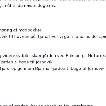
smål til de næste dage m.v.
møring af madpakker
navik til havnen på Tjärö, hvor vi går i land, holder s
 videre sydpå i skærgården ved Eriksbergs Naturreser
orden tilbage til Järnavik.
ärö, op gennem Bjarmö Fjorden tilbage til Järnavik.
ing af madpakker og check-ud fra værelserne.