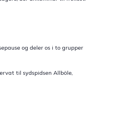
pisepause og deler os i to grupper
vat til sydspidsen Allböle,