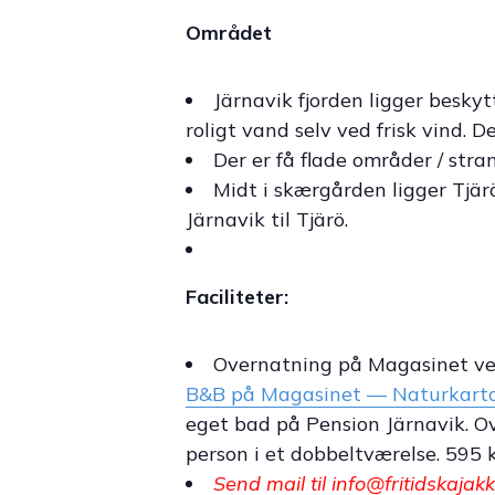
Området
Järnavik fjorden ligger besky
roligt vand selv ved frisk vind. D
Der er få flade områder / stran
Midt i skærgården ligger Tjär
Järnavik til Tjärö.
Faciliteter:
Overnatning på Magasinet ved
B&B på Magasinet — Naturkart
eget bad på Pension Järnavik. Ov
person i et dobbeltværelse. 595 k
Send mail til info@fritidskajak