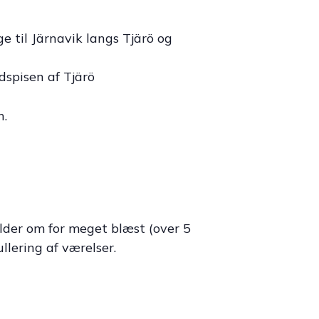
ge til Järnavik langs Tjärö og
rdspisen af Tjärö
n.
elder om for meget blæst (over 5
llering af værelser.