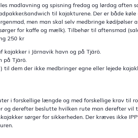
lles madlavning og spisning fredag og lørdag aften
adpakker/sandwich til kajakturene. Der er både køle 
morgenmad, men man skal selv medbringe kød/pølser and
ørger for kaffe og mælk). Tilbehør til aftensmad (sa
ing 250 kr
af kajakker i Järnavik havn og på Tjärö.
 på Tjärö.
d) til dem der ikke medbringer egne eller lejede kajak
uter i forskellige længde og med forskellige krav til r
 og derefter beslutte hvilken rute man derefter vil 
dskajakker sørger for sikkerheden. Der kræves ikke I
uren.