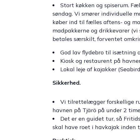
Stort køkken og spiserum. Fæ
søndag. Vi smører individuelle m
køber ind til fælles aftens- og 
madpakkerne og drikkevarer (vi s
betales særskilt, forventet omkr
God lav flydebro til isætning 
Kiosk og restaurent på havnen
Lokal leje af kajakker (Seabir
Sikkerhed.
Vi tilrettelægger forskellige r
havnen på Tjärö på under 2 timer
Det er en guidet tur, så Friti
skal have roet i havkajak inden t