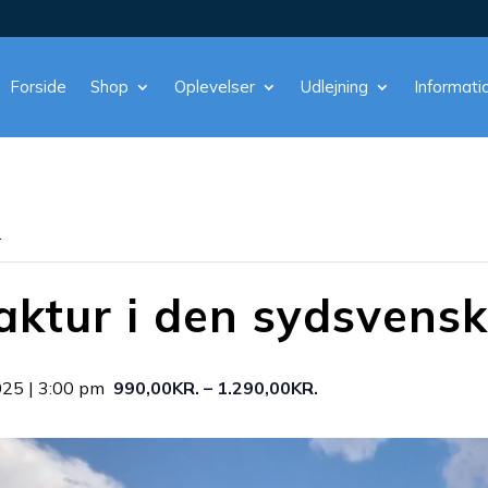
Forside
Shop
Oplevelser
Udlejning
Informati
.
ktur i den sydsvens
025 | 3:00 pm
990,00KR. – 1.290,00KR.