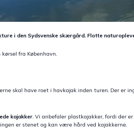
ure i den Sydsvenske skærgård. Flotte naturopleve
s kørsel fra København.
rne skal have roet i havkajak inden turen. Der er inge
jede kajakker
. Vi anbefaler plastkajakker, fordi der e
ingen er stenet og kan være hård ved kajakkerne.