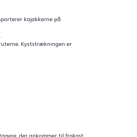
nsporterer kajakkerne på
.
 ruterne. Kyststrækningen er
agere, der ankommer til frokost.