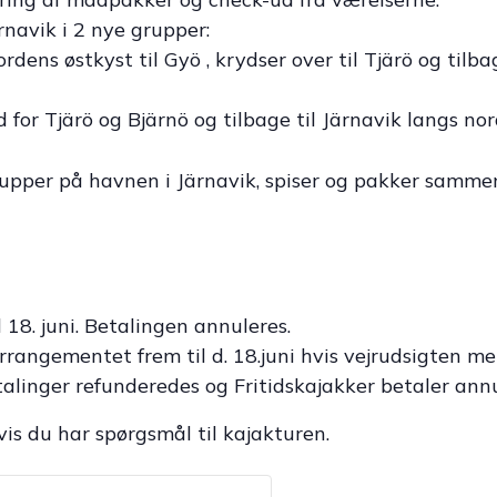
ärnavik i 2 nye grupper:
rdens østkyst til Gyö , krydser over til Tjärö og tilba
d for Tjärö og Bjärnö og tilbage til Järnavik langs no
pper på havnen i Järnavik, spiser og pakker samme
 18. juni. Betalingen annuleres.
rrangementet frem til d. 18.juni hvis vejrudsigten m
etalinger refunderedes og Fritidskajakker betaler annu
hvis du har spørgsmål til kajakturen.