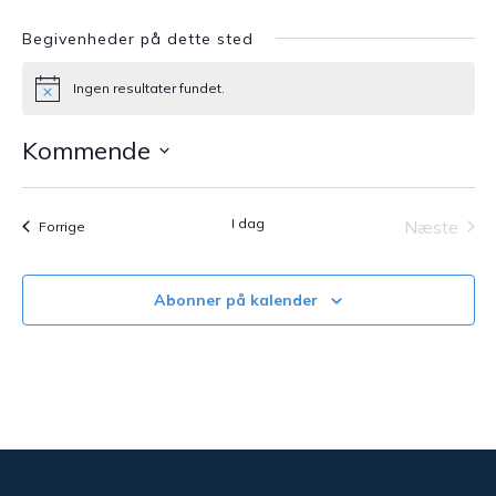
Begivenheder på dette sted
Ingen resultater fundet.
Notice
Kommende
Vælg
dato.
I dag
Næste
Begivenheder
Forrige
Begive
Abonner på kalender