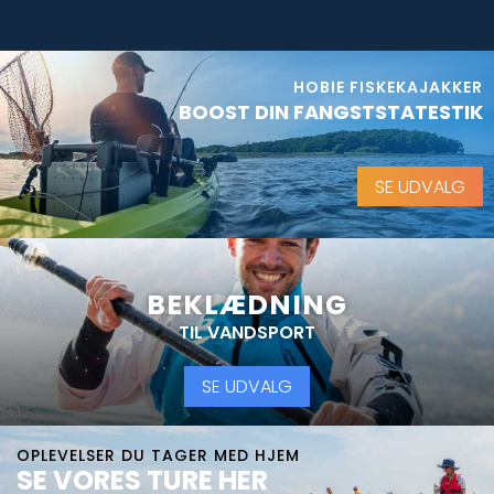
HOBIE FISKEKAJAKKER
BOOST DIN FANGSTSTATESTIK
SE UDVALG
BEKLÆDNING
TIL VANDSPORT
SE UDVALG
OPLEVELSER DU TAGER MED HJEM
SE VORES TURE HER