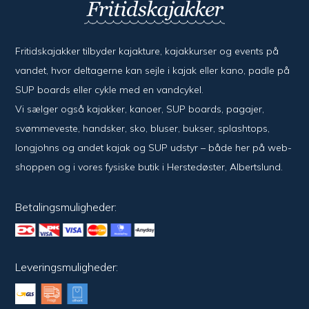
Fritidskajakker tilbyder kajak­ture, kajak­kurser og events på
vandet, hvor del­ta­ger­ne kan sejle i kajak eller kano, padle på
SUP boards eller cykle med en vand­cykel.
Vi sælger også kajak­ker, kanoer, SUP boards, pagajer,
svømme­veste, hand­sker, sko, bluser, bukser, splash­tops,
long­johns og andet kajak og SUP udstyr – både her på web­
shoppen og i vores fysiske butik i Her­sted­øster, Alberts­lund.
Betalingsmuligheder:
Leveringsmuligheder: