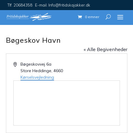
Tlf. 20684358 E-mail. Info@fritidskajakker.dk
0 emner
Bøgeskov Havn
« Alle Begivenheder
Adresse
Bøgeskovvej 6a
Store Heddinge
,
4660
Kørselsvejledning