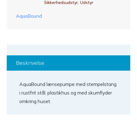
Sikkerhedsudstyr
,
Udstyr
AquaBound
Beskrivelse
AquaBound lænsepumpe med stempelstang
i rustfrit stål, plastikhus og med skumflyder
omkring huset.