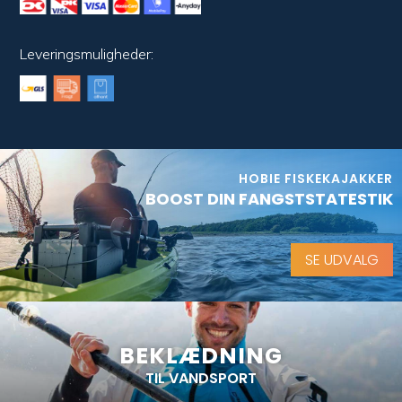
Leveringsmuligheder:
HOBIE FISKEKAJAKKER
BOOST DIN FANGSTSTATESTIK
SE UDVALG
BEKLÆDNING
TIL VANDSPORT