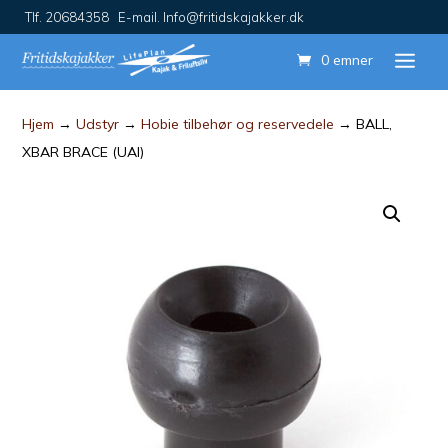
Tlf. 20684358 E-mail. Info@fritidskajakker.dk
0 emner
Hjem
→
Udstyr
→
Hobie tilbehør og reservedele
→ BALL,
XBAR BRACE (UAI)