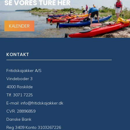
SE VORES TURE HER
KALENDER
KONTAKT
Fritidskajakker A/S
Vindeboder 3
4000 Roskilde
Tlf.
3071 7225
E-mail:
info@fritidskajakker.dk
CVR. 28896859
Danske Bank
Reg 3409 Konto 3103267226