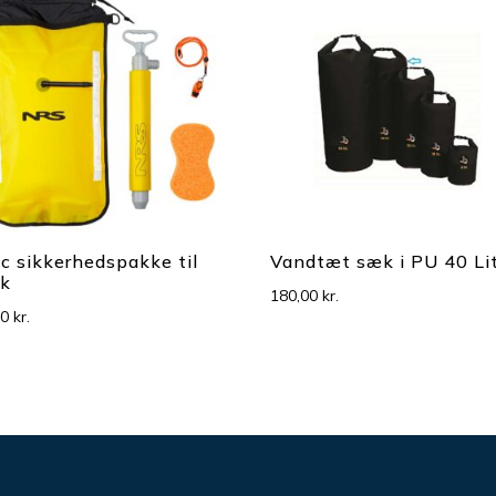
c sikkerhedspakke til
Vandtæt sæk i PU 40 Li
ak
180,00
kr.
00
kr.