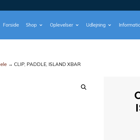
Forside
Shop
Oplevelser
Udlejning
Informati
dele
→ CLIP, PADDLE, ISLAND XBAR
C