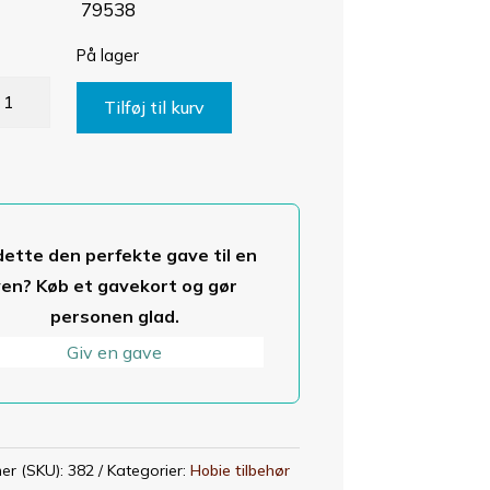
79538
På lager
IP,
Tilføj til kurv
ADDLE,
SLAND
BAR
ntal
dette den perfekte gave til en
ven? Køb et gavekort og gør
personen glad.
Giv en gave
er (SKU):
382
Kategorier:
Hobie tilbehør