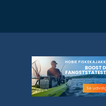
HOBIE FISKEKAJAK
BOOST D
FANGSTSTATEST
Se udval