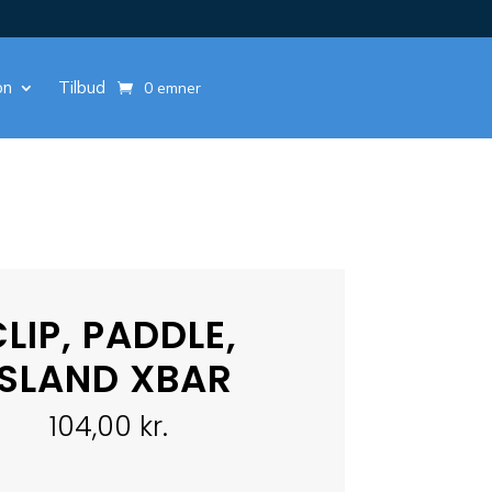
on
Tilbud
0 emner
LIP, PADDLE,
ISLAND XBAR
104,00
kr.