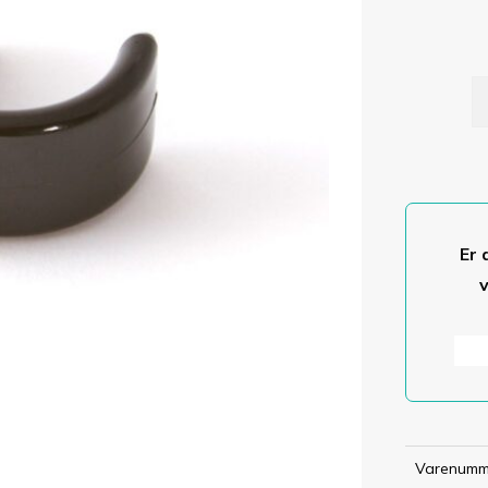
CL
P
I
X
a
Er 
Varenumm