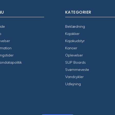
NU
KATEGORIER
ide
Beklædning
p
Kajakker
velser
Kajakudstyr
rmation
Kanoer
ngstider
Oplevelser
ondatapolitik
SUP Boards
Svømmeveste
Vandcykler
Udlejning