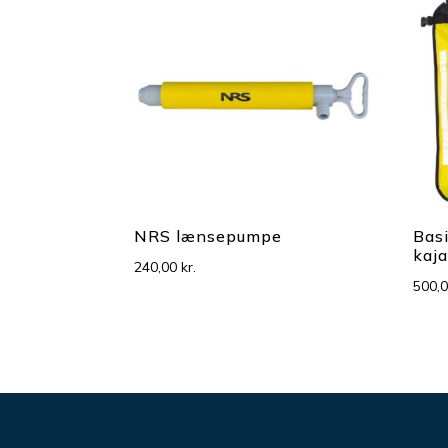
NRS lænsepumpe
Basi
kaj
240,00
kr.
500,