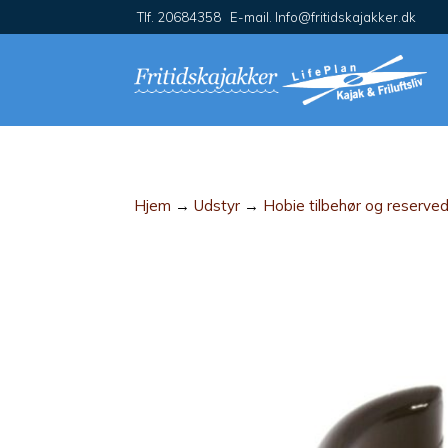
Tlf. 20684358 E-mail. Info@fritidskajakker.dk
Hjem
→
Udstyr
→
Hobie tilbehør og reserve