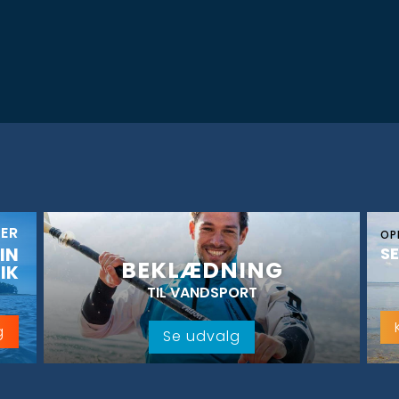
KER
OP
IN
SE
BEKLÆDNING
IK
TIL VANDSPORT
g
Se udvalg