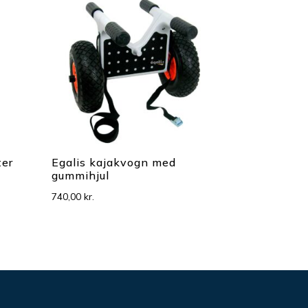
ter
Egalis kajakvogn med
gummihjul
740,00
kr.