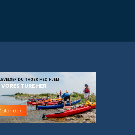
LEVELSER DU TAGER MED HJEM
 VORES TURE HER
Kalender