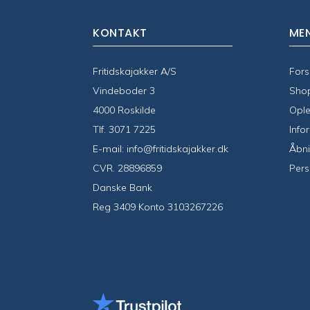
KONTAKT
ME
Fritidskajakker A/S
Fors
Vindeboder 3
Sho
4000 Roskilde
Ople
Tlf.
3071 7225
Info
E-mail:
info@fritidskajakker.dk
Åbni
CVR. 28896859
Pers
Danske Bank
Reg 3409 Konto 3103267226