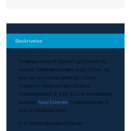
Beskrivelse
Forlængerstang til Starport og Starport HD
mounts. Forlængerstangen er på, 15mm, og,
giver en nettoforlængelse på, 125mm
Producent: Railblaza New Zealand
Produktnummer: 3-416-11 Link til Railblaza's
website:,
fixed Extender
Produktnummer: 3-
416-11 Railblaza tekst:
=":#298b9Adjustable Extender