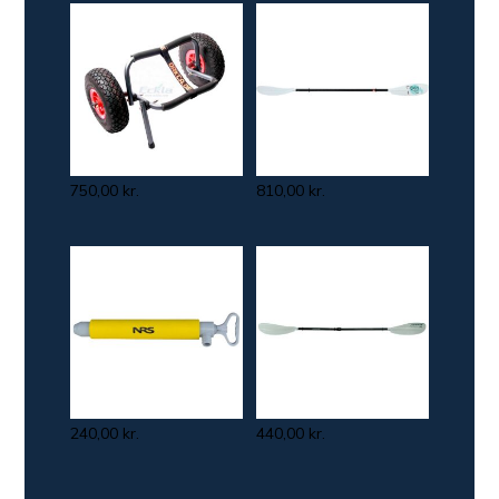
750,00
kr.
810,00
kr.
240,00
kr.
440,00
kr.