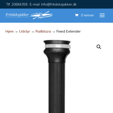
Tlf. 20684358 E-mail. Info@fritidskajakker.dk
0 emner
Hjem
→
Udstyr
→
Railblaza
→ Fixed Extender