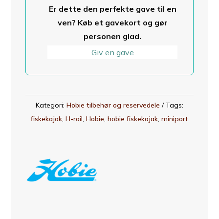
Hobie
Er dette den perfekte gave til en
kajak
ven? Køb et gavekort og gør
antal
personen glad.
Giv en gave
Kategori:
Hobie tilbehør og reservedele
Tags:
fiskekajak
,
H-rail
,
Hobie
,
hobie fiskekajak
,
miniport