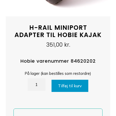
H-RAIL MINIPORT
ADAPTER TIL HOBIE KAJAK
351,00
kr.
Hobie varenummer 84620202
På lager (kan bestilles som restordre)
H-
Tilføj til kurv
rail
miniport
adapter
til