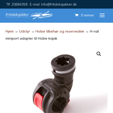
Tlf. 20684358 E-mail. Info@fritidskajakker.dk
0 emner
Hjem
→
Udstyr
→
Hobie tilbehør og reservedele
→ H-rail
miniport adapter til Hobie kajak