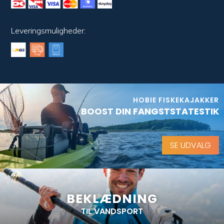
Leveringsmuligheder:
HOBIE FISKEKAJAKKER
BOOST DIN FANGSTSTATESTIK
SE UDVALG
BEKLÆDNING
TIL VANDSPORT