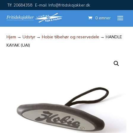
Tlf. 20684358 E-mail. Info@fritidskajakker.dk
0 emner
Hjem
→
Udstyr
→
Hobie tilbehør og reservedele
→ HANDLE
KAYAK (UAI)