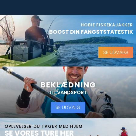
HOBIE FISKEKAJAKKER
BOOST DIN FANGSTSTATESTIK
SE UDVALG
BEKLÆDNING
TIL VANDSPORT
SE UDVALG
OPLEVELSER DU TAGER MED HJEM
SE VORES TURE HER