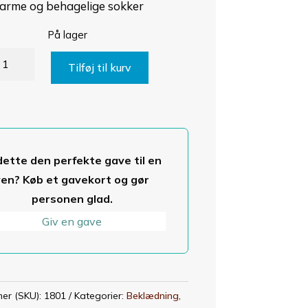
arme og behagelige sokker
På lager
droskin
Tilføj til kurv
et
cks
tal
dette den perfekte gave til en
ven? Køb et gavekort og gør
personen glad.
Giv en gave
er (SKU):
1801
Kategorier:
Beklædning
,