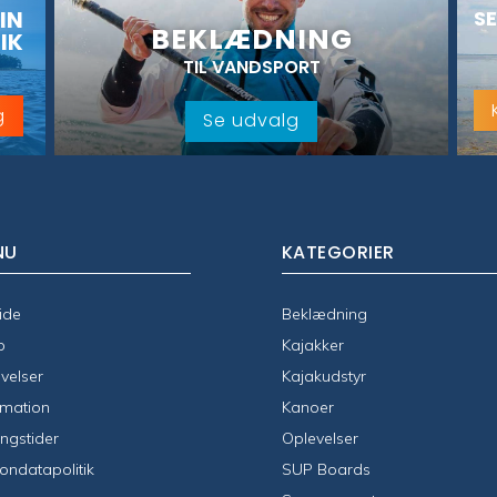
IN
SE
BEKLÆDNING
IK
TIL VANDSPORT
g
Se udvalg
NU
KATEGORIER
ide
Beklædning
p
Kajakker
velser
Kajakudstyr
rmation
Kanoer
ngstider
Oplevelser
ondatapolitik
SUP Boards