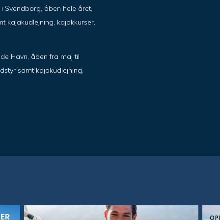
ik i Svendborg, åben hele året,
t kajakudlejning, kajakkurser,
de Havn, åben fra maj til
dstyr samt kajakudlejning,
KER
OP