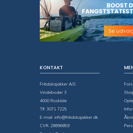
BOOST D
FANGSTSTATEST
Se udval
KONTAKT
ME
Fritidskajakker A/S
Fors
Vindeboder 3
Sho
4000 Roskilde
Ople
Tlf.
3071 7225
Info
E-mail:
info@fritidskajakker.dk
Åbni
CVR. 28896859
Pers