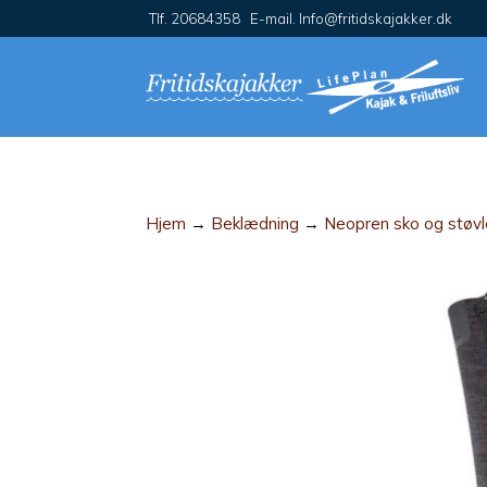
Tlf. 20684358 E-mail. Info@fritidskajakker.dk
Hjem
→
Beklædning
→
Neopren sko og støvl