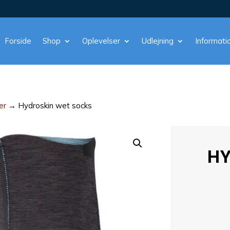
Forside
Shop
Oplevelser
Udlejning
Informati
er
→ Hydroskin wet socks
HY