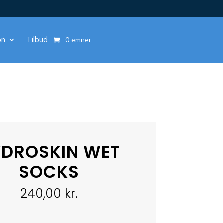
on
Tilbud
0 emner
DROSKIN WET
SOCKS
240,00
kr.