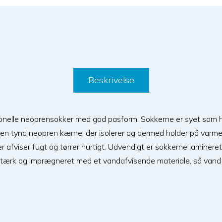
Beskrivelse
onelle neoprensokker med god pasform. Sokkerne er syet som h
en tynd neopren kærne, der isolerer og dermed holder på varme
r afviser fugt og tørrer hurtigt. Udvendigt er sokkerne laminere
tærk og imprægneret med et vandafvisende materiale, så vand "