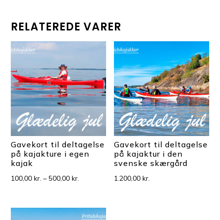
RELATEREDE VARER
Gavekort til deltagelse
Gavekort til deltagelse
på kajakture i egen
på kajaktur i den
kajak
svenske skærgård
Prisinterval:
100,00
kr.
–
500,00
kr.
1.200,00
kr.
100,00 kr.
til
500,00 kr.