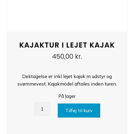
KAJAKTUR I LEJET KAJAK
450,00
kr.
Dektagelse er inkl lejet kajak m udstyr og
svømmevest. Kajakmodel aftales inden turen.
På lager
Kajaktur
Tilføj til kurv
i
lejet
kajak