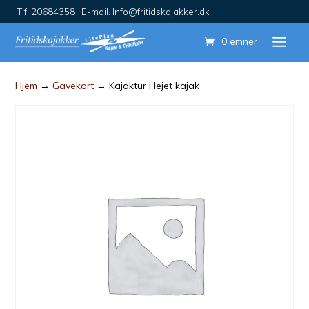
Tlf. 20684358 E-mail. Info@fritidskajakker.dk
0 emner
Hjem
→
Gavekort
→ Kajaktur i lejet kajak