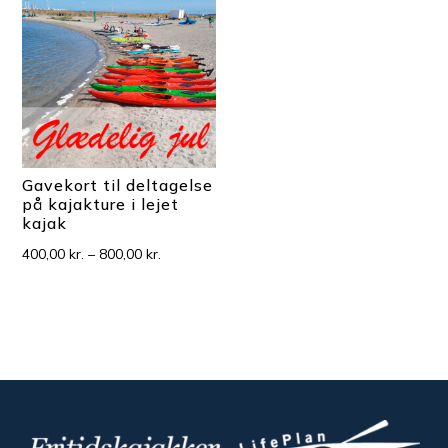
Gavekort til deltagelse
på kajakture i lejet
kajak
Prisinterval:
400,00
kr.
–
800,00
kr.
400,00 kr.
til
800,00 kr.