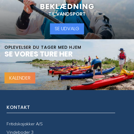
BEKLÆDNING
TIL VANDSPORT
SE UDVALG
OPLEVELSER DU TAGER MED HJEM
SE VORES TURE HER
KALENDER
KONTAKT
Fritidskajakker A/S
Vindeboder 3