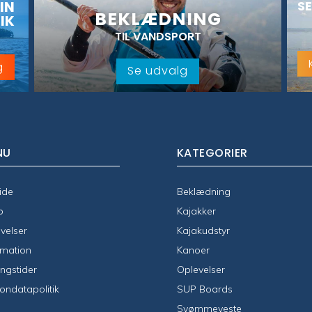
IN
SE
BEKLÆDNING
IK
TIL VANDSPORT
g
Se udvalg
NU
KATEGORIER
ide
Beklædning
p
Kajakker
velser
Kajakudstyr
rmation
Kanoer
ngstider
Oplevelser
ondatapolitik
SUP Boards
Svømmeveste