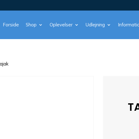
Forside
Shop
Oplevelser
Udlejning
Informati
ajak
T