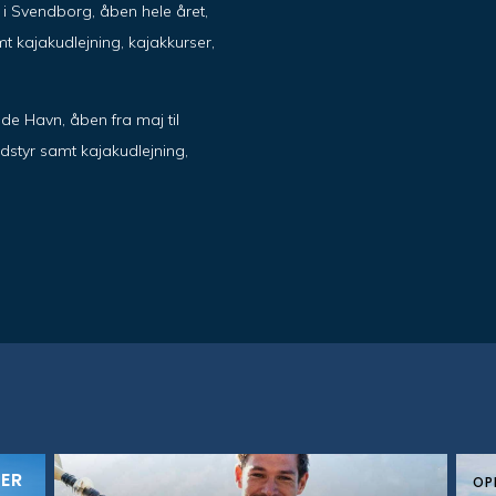
ik i Svendborg, åben hele året,
t kajakudlejning, kajakkurser,
de Havn, åben fra maj til
dstyr samt kajakudlejning,
KER
OP