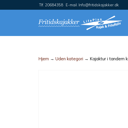
Tlf. 20684358 E-mail. Info@fritidskajakker.dk
Hjem
→
Uden kategori
→ Kajaktur i tandem k