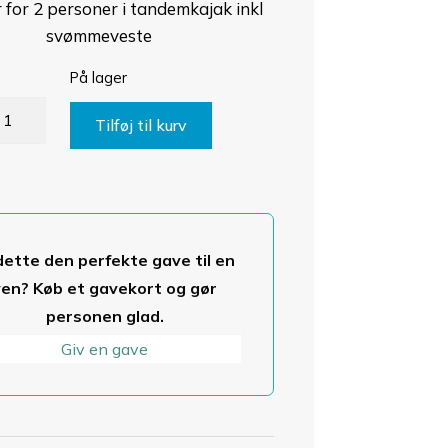
 for 2 personer i tandemkajak inkl
svømmeveste
På lager
ajaktur
Tilføj til kurv
andem
ajak
ntal
dette den perfekte gave til en
ven? Køb et gavekort og gør
personen glad.
Giv en gave