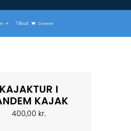
on
Tilbud
0 emner
KAJAKTUR I
ANDEM KAJAK
400,00
kr.