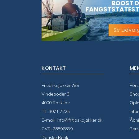
BOOST D
FANGSTSTATEST
Se udval
KONTAKT
ME
Fritidskajakker A/S
Fors
Vindeboder 3
Sho
4000 Roskilde
Ople
Tlf.
3071 7225
Info
E-mail:
info@fritidskajakker.dk
Åbni
CVR. 28896859
Pers
Danske Bank