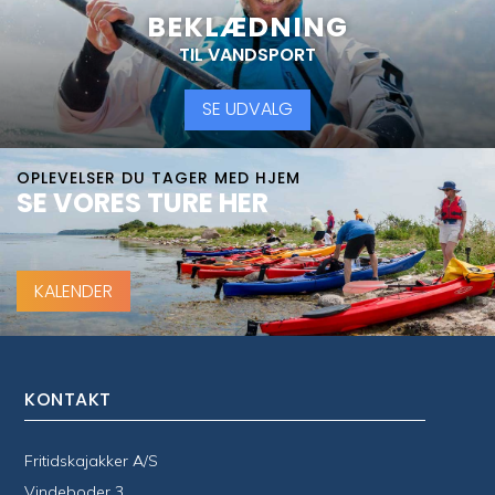
BEKLÆDNING
TIL VANDSPORT
SE UDVALG
OPLEVELSER DU TAGER MED HJEM
SE VORES TURE HER
KALENDER
KONTAKT
Fritidskajakker A/S
Vindeboder 3