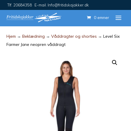
Tlf. 20684358 E-mail. Info@fritidskajakker.dk
0 emner
Hjem
→
Beklædning
→
Våddragter og shorties
→ Level Six
Farmer Jane neopren våddragt