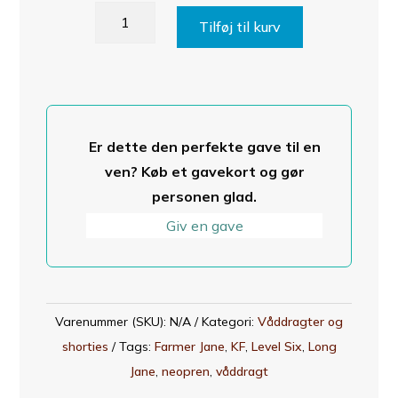
Level
Tilføj til kurv
Six
Farmer
Jane
neopren
våddragt
Er dette den perfekte gave til en
antal
ven? Køb et gavekort og gør
personen glad.
Giv en gave
Varenummer (SKU):
N/A
Kategori:
Våddragter og
shorties
Tags:
Farmer Jane
,
KF
,
Level Six
,
Long
Jane
,
neopren
,
våddragt