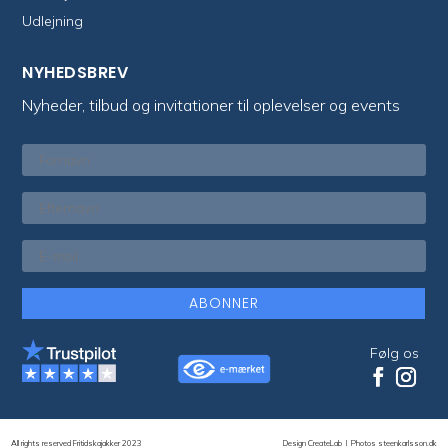
Udlejning
NYHEDSBREV
Nyheder, tilbud og invitationer til oplevelser og events
ABONNER
Følg os
All rights reserved Fritidskajakker 2023
Design CreateLab
I
Photos steenkarlsson.dk