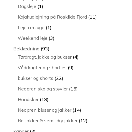
1
varer
Dagsleje
1
vare
11
Kajakudlejning på Roskilde Fjord
11
varer
1
Leje i en uge
1
vare
3
Weekend leje
3
varer
93
Beklædning
93
varer
4
Tørdragt, jakke og bukser
4
varer
9
Våddragter og shorties
9
varer
22
bukser og shorts
22
varer
15
Neopren sko og støvler
15
varer
18
Handsker
18
varer
14
Neopren bluser og jakker
14
varer
12
Ro-jakker & semi-dry jakker
12
varer
3
Kanoer
3