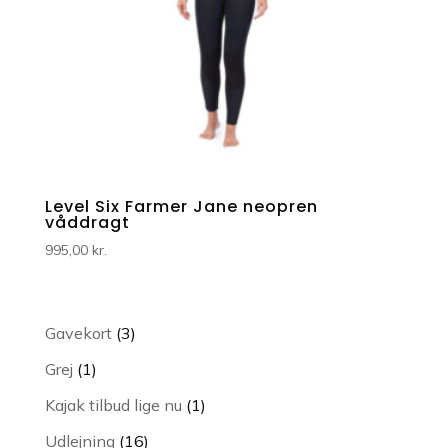
Level Six Farmer Jane neopren
våddragt
995,00
kr.
3
Gavekort
3
varer
1
Grej
1
vare
1
Kajak tilbud lige nu
1
vare
16
Udlejning
16