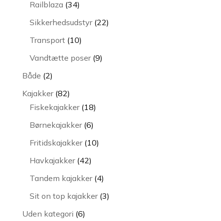
34
Railblaza
34
varer
22
Sikkerhedsudstyr
22
varer
10
Transport
10
varer
9
Vandtætte poser
9
varer
2
Både
2
varer
82
Kajakker
82
varer
18
Fiskekajakker
18
varer
6
Børnekajakker
6
varer
10
Fritidskajakker
10
varer
42
Havkajakker
42
varer
4
Tandem kajakker
4
varer
3
Sit on top kajakker
3
varer
6
Uden kategori
6