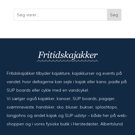
varer
Søg
Fritidskajakker tilbyder kajak­ture, kajak­kurser og events på
vandet, hvor del­ta­ger­ne kan sejle i kajak eller kano, padle på
SUP boards eller cykle med en vand­cykel.
Vi sælger også kajak­ker, kanoer, SUP boards, pagajer,
svømme­veste, hand­sker, sko, bluser, bukser, splash­tops,
long­johns og andet kajak og SUP udstyr – både her på web­
shoppen og i vores fysiske butik i Her­sted­øster, Alberts­lund.