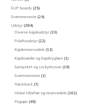
varer
25
SUP boards
25
varer
24
Svømmeveste
24
varer
384
Udstyr
384
varer
33
Diverse kajakudstyr
33
varer
22
Friluftsudstyr
22
varer
13
Kajakreservedele
13
varer
1
Kajaksæder og kajakryglæn
1
vare
19
Sprayskirt og cockpitcover
19
varer
1
Svømmeveste
1
vare
7
YakAttack
7
varer
161
Hobie tilbehør og reservedele
161
varer
49
Pagajer
49
varer