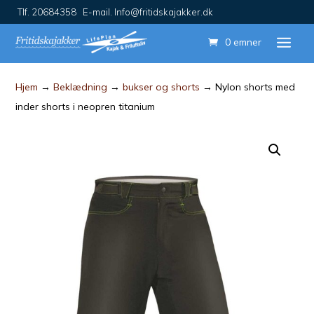
Tlf. 20684358 E-mail. Info@fritidskajakker.dk
0 emner
Hjem
→
Beklædning
→
bukser og shorts
→ Nylon shorts med
inder shorts i neopren titanium