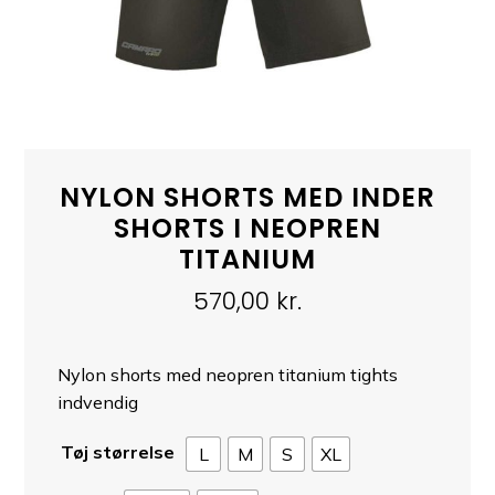
NYLON SHORTS MED INDER
SHORTS I NEOPREN
TITANIUM
570,00
kr.
Nylon shorts med neopren titanium tights
indvendig
Tøj størrelse
L
M
S
XL