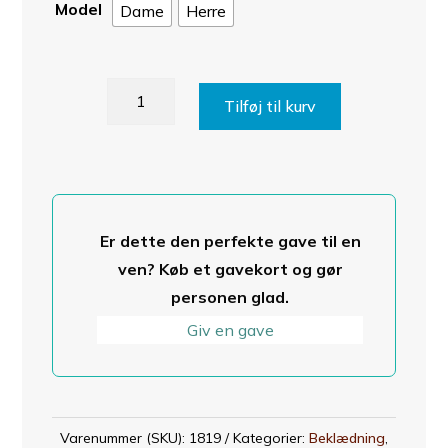
Model
Dame
Herre
Nylon
Tilføj til kurv
shorts
med
inder
shorts
i
Er dette den perfekte gave til en
neopren
ven? Køb et gavekort og gør
titanium
personen glad.
antal
Giv en gave
Varenummer (SKU):
1819
Kategorier:
Beklædning
,