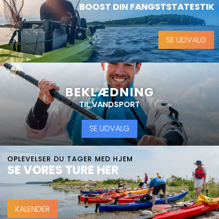
BOOST DIN FANGSTSTATESTIK
SE UDVALG
BEKLÆDNING
TIL VANDSPORT
SE UDVALG
OPLEVELSER DU TAGER MED HJEM
SE VORES TURE HER
KALENDER