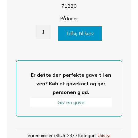
71220
På lager
PAD
Tilføj til kurv
EYE-
CHROME
PLT
BRONZE
antal
Er dette den perfekte gave til en
ven? Køb et gavekort og gør
personen glad.
Giv en gave
Varenummer (SKU):
337
Kategori:
Udstyr