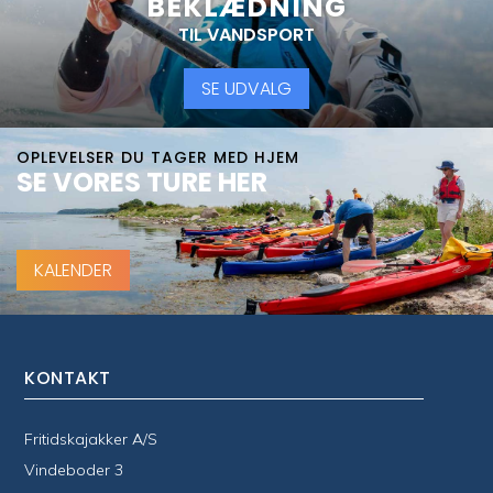
BEKLÆDNING
TIL VANDSPORT
SE UDVALG
OPLEVELSER DU TAGER MED HJEM
SE VORES TURE HER
KALENDER
KONTAKT
Fritidskajakker A/S
Vindeboder 3