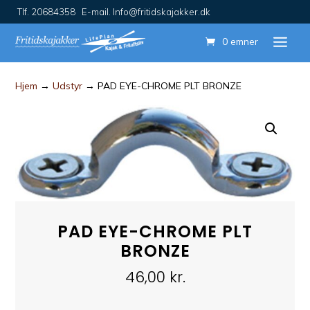
Tlf. 20684358 E-mail. Info@fritidskajakker.dk
0 emner
Hjem
→
Udstyr
→ PAD EYE-CHROME PLT BRONZE
PAD EYE-CHROME PLT
BRONZE
46,00
kr.