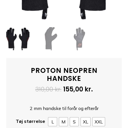
PROTON NEOPREN
HANDSKE
Den
Den
310,00
kr.
155,00
kr.
oprindelige
aktuelle
pris
pris
2 mm handske til forår og efterår
var:
er:
310,00 kr..
155,00 kr..
Tøj størrelse
L
M
S
XL
XXL