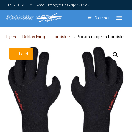
Tlf. 20684358 E-mail. Info@fritidskajakker.dk
0 emner
Hjem
→
Beklædning
→
Handsker
→ Proton neopren handske
Tilbud!