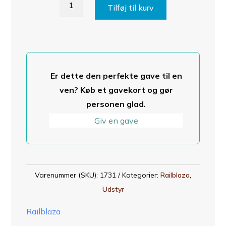
Railblaza
Tilføj til kurv
adjustable
extender
med
R-
Lock
Er dette den perfekte gave til en
antal
ven? Køb et gavekort og gør
personen glad.
Giv en gave
Varenummer (SKU):
1731
Kategorier:
Railblaza
,
Udstyr
Railblaza