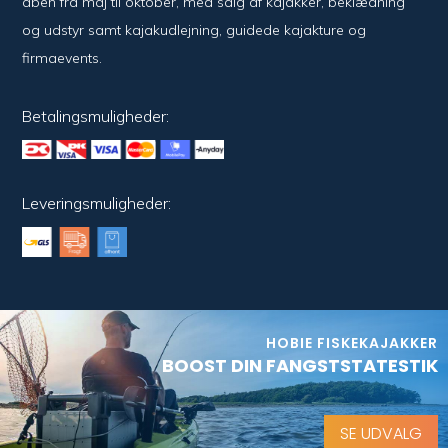
åben fra maj til oktober, med salg af kajakker, beklædning
og udstyr samt kajakudlejning, guidede kajakture og
firmaevents.
Betalingsmuligheder:
Leveringsmuligheder:
HOBIE FISKEKAJAKKER
BOOST DIN FANGSTSTATESTIK
SE UDVALG