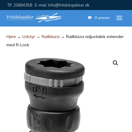
Tlf. 20684358 E-mail. Info@fritidskajakker.dk
0 emner
Hjem
→
Udstyr
→
Railblaza
→ Railblaza adjustable extender
med R-Lock