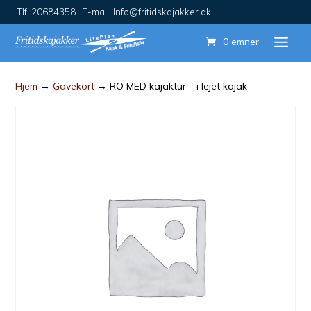
Tlf. 20684358 E-mail. Info@fritidskajakker.dk
0 emner
Hjem
→
Gavekort
→ RO MED kajaktur – i lejet kajak