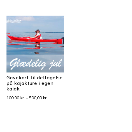
400,00 kr.
til
800,00 kr.
Gavekort til deltagelse
på kajakture i egen
kajak
Prisinterval:
100,00
kr.
–
500,00
kr.
100,00 kr.
til
500,00 kr.