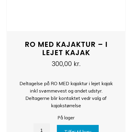
RO MED KAJAKTUR – I
LEJET KAJAK
300,00
kr.
Deltagelse på RO MED kajaktur i lejet kajak
inkl svømmevest og andet udstyr.
Deltagerne blir kontaktet vedr valg af
kajakstørrelse
På lager
RO
Tilføj til kurv