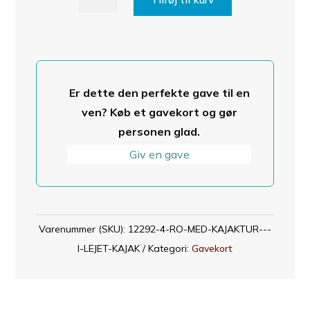
MED
kajaktur
-
i
lejet
Er dette den perfekte gave til en
kajak
ven? Køb et gavekort og gør
antal
personen glad.
Giv en gave
Varenummer (SKU):
12292-4-RO-MED-KAJAKTUR---
I-LEJET-KAJAK
Kategori:
Gavekort