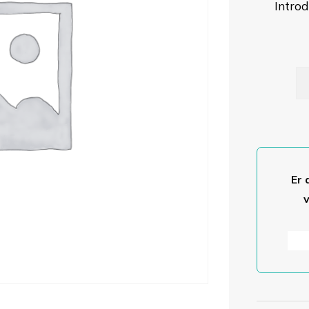
Introd
Se
ka
an
Er 