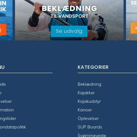
IN
SE
BEKLÆDNING
IK
TIL VANDSPORT
g
Se udvalg
NU
KATEGORIER
ide
Beklædning
p
Kajakker
velser
Kajakudstyr
rmation
Kanoer
ngstider
Oplevelser
ondatapolitik
SUP Boards
Svømmeveste