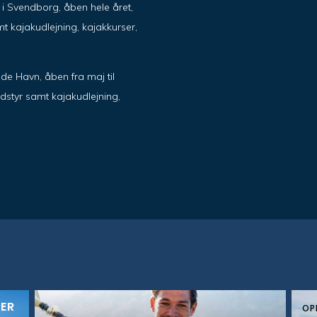
ik i Svendborg, åben hele året,
t kajakudlejning, kajakkurser,
de Havn, åben fra maj til
dstyr samt kajakudlejning,
KER
OP