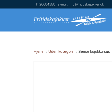
Tlf. 20684358 E-mail. Info@fritidskajakker.dk
Hjem
→
Uden kategori
→ Senior kajakkursus