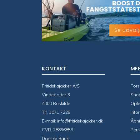
BOOST D
FANGSTSTATEST
Se udval
KONTAKT
ME
Fritidskajakker A/S
Fors
Vindeboder 3
Sho
4000 Roskilde
Ople
Tlf.
3071 7225
Info
E-mail:
info@fritidskajakker.dk
Åbni
CVR. 28896859
Pers
Danske Bank