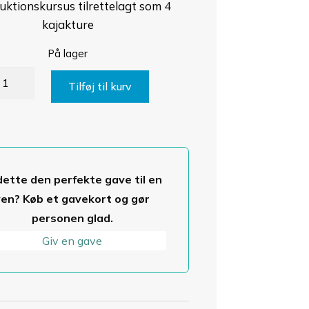
uktionskursus tilrettelagt som 4
kajakture
På lager
nior
Tilføj til kurv
jakkursus
tal
dette den perfekte gave til en
ven? Køb et gavekort og gør
personen glad.
Giv en gave