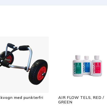
akvogn med punkterfri
AIR FLOW TELS, RED /
k
GREEN