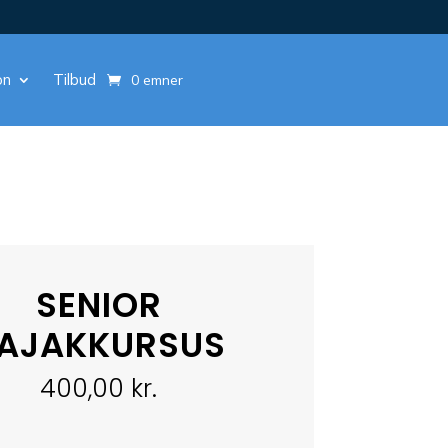
on
Tilbud
0 emner
SENIOR
AJAKKURSUS
400,00
kr.