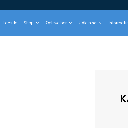
Forside
Shop
Oplevelser
Udlejning
Informati
K