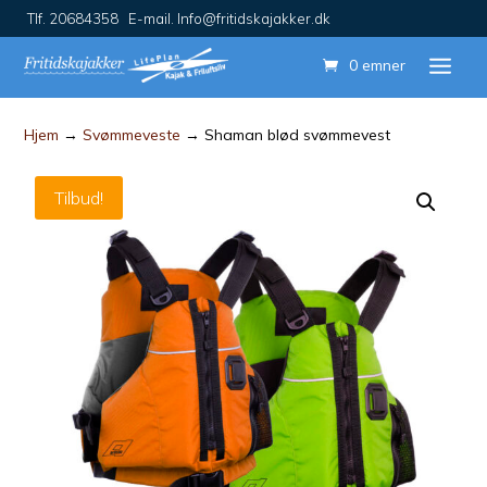
Tlf. 20684358 E-mail. Info@fritidskajakker.dk
0 emner
Hjem
→
Svømmeveste
→ Shaman blød svømmevest
Tilbud!