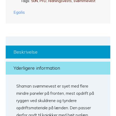
Tags:
50N
,
PFD
,
redningsvests
,
svømmevest
Egalis
Beskrivelse
Yderligere information
Shaman svømmevest er syet med flere
mindre paneler på fronten, mest opdrift på
ryggen ved skuldrene og tyndere
opdriftsmateriale på lænden. Den passer
derfor godt til kajakker med højt ryglæn.