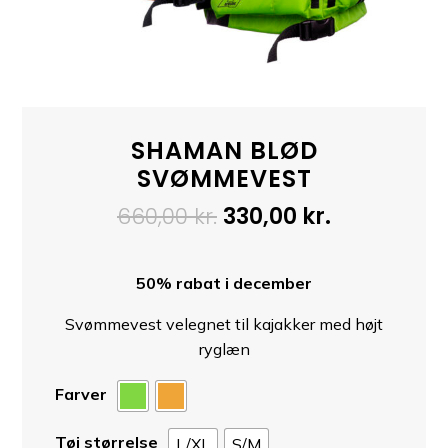
SHAMAN BLØD
SVØMMEVEST
Den
Den
660,00
kr.
330,00
kr.
oprindelige
aktuelle
pris
pris
50% rabat i december
var:
er:
660,00 kr..
330,00 kr..
Svømmevest velegnet til kajakker med højt
ryglæn
Farver
Tøj størrelse
L/XL
S/M