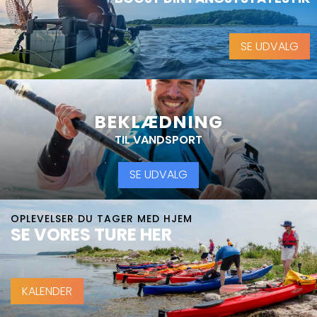
SE UDVALG
BEKLÆDNING
TIL VANDSPORT
SE UDVALG
OPLEVELSER DU TAGER MED HJEM
SE VORES TURE HER
KALENDER