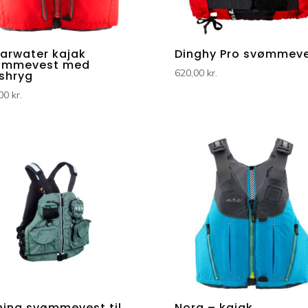
arwater kajak
Dinghy Pro svømmev
ømmevest med
620,00
kr.
shryg
,00
kr.
hing svømmevest til
Nora – kajak