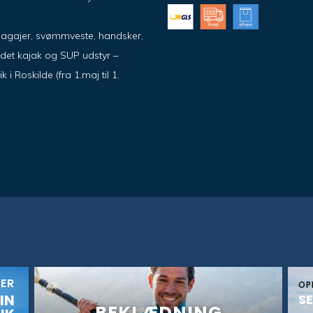
pagajer, svømmveste, handsker,
ndet kajak og SUP udstyr –
 Roskilde (fra 1.maj til 1.
KER
OP
IN
SE
BEKLÆDNING