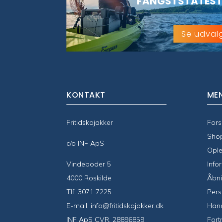
FANGSTSTATEST
Se udval
KONTAKT
ME
Fritidskajakker
Fors
Sho
c/o INF ApS
Ople
Vindeboder 5
Info
4000 Roskilde
Åbni
Tlf.
3071 7225
Pers
E-mail:
info@fritidskajakker.dk
Hand
INF ApS CVR. 28896859
Fort