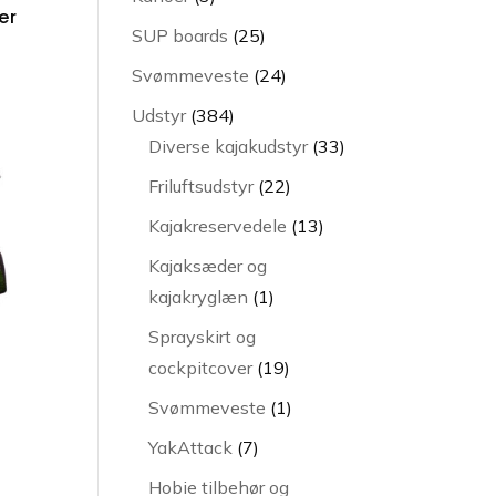
er
varer
25
SUP boards
25
varer
24
Svømmeveste
24
varer
384
Udstyr
384
varer
33
Diverse kajakudstyr
33
varer
22
Friluftsudstyr
22
varer
13
Kajakreservedele
13
varer
Kajaksæder og
1
kajakryglæn
1
vare
Sprayskirt og
19
cockpitcover
19
varer
1
Svømmeveste
1
vare
7
YakAttack
7
varer
Hobie tilbehør og