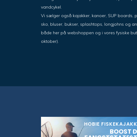
vandcykel.
Vi sælger også kajakker, kanoer, SUP boards, 
sko, bluser, bukser, splashtops, longjohns og a
både her på webshoppen og i vores fysiske butik i
oktober).
HOBIE FISKEKAJAK
BOOST D