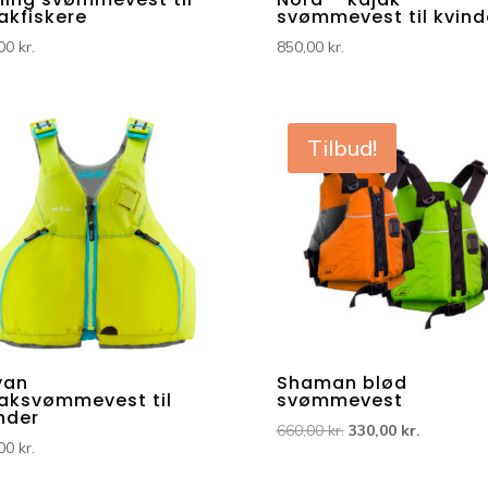
akfiskere
svømmevest til kvind
,00
kr.
850,00
kr.
Tilbud!
yan
Shaman blød
aksvømmevest til
svømmevest
nder
Den
Den
660,00
kr.
330,00
kr.
,00
kr.
oprindelige
aktuelle
pris
pris