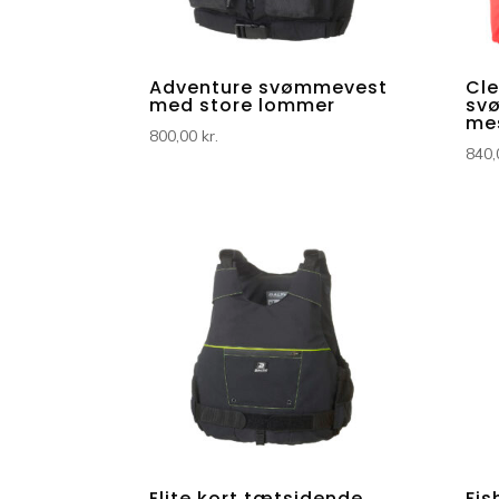
Adventure svømmevest
Cle
med store lommer
sv
me
800,00
kr.
840
Elite kort tætsidende
Fis