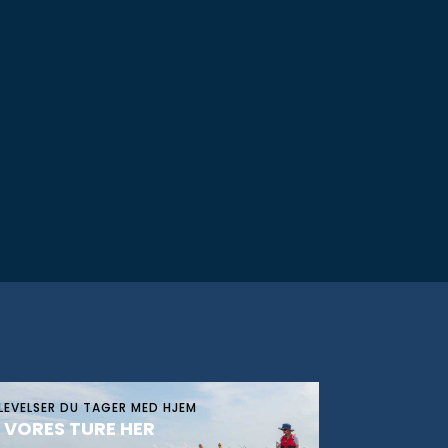
LEVELSER DU TAGER MED HJEM
 VORES TURE HER