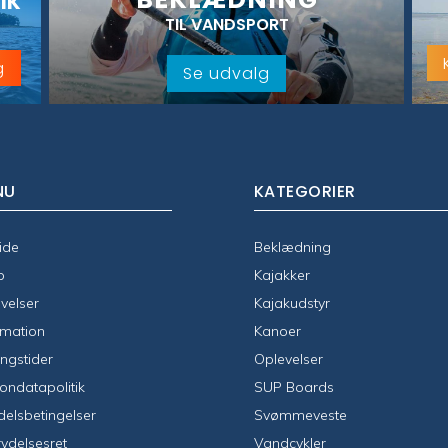
IK
TIL VANDSPORT
g
Se udvalg
NU
KATEGORIER
ide
Beklædning
p
Kajakker
velser
Kajakudstyr
rmation
Kanoer
ngstider
Oplevelser
ondatapolitik
SUP Boards
elsbetingelser
Svømmeveste
rydelsesret
Vandcykler