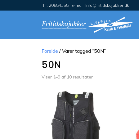
Tlf. 20684358 E-mail. Info@fritidskajakker.dk
Forside
/ Varer tagged “50N”
50N
Viser 1–9 af 10 resultater