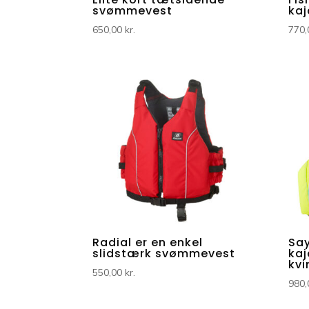
svømmevest
kaj
650,00
kr.
770
Radial er en enkel
Sa
slidstærk svømmevest
kaj
kvi
550,00
kr.
980