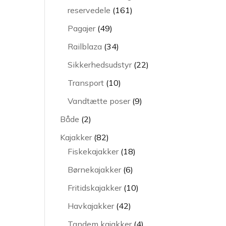
161
reservedele
161
.
varer
49
Pagajer
49
varer
34
Railblaza
34
varer
22
Sikkerhedsudstyr
22
varer
10
Transport
10
varer
9
Vandtætte poser
9
varer
2
Både
2
varer
82
Kajakker
82
varer
18
Fiskekajakker
18
varer
6
Børnekajakker
6
varer
10
Fritidskajakker
10
varer
42
Havkajakker
42
varer
4
Tandem kajakker
4