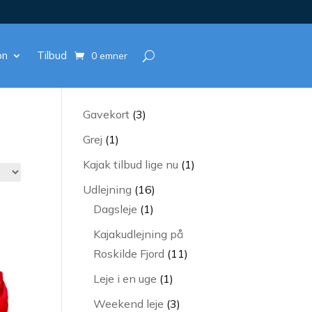
on
Tilbud
0 emner
3
Gavekort
3
varer
1
Grej
1
vare
1
Kajak tilbud lige nu
1
vare
16
Udlejning
16
1
varer
Dagsleje
1
vare
Kajakudlejning på
11
Roskilde Fjord
11
varer
1
Leje i en uge
1
vare
3
Weekend leje
3