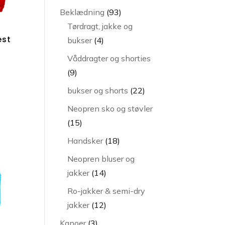
varer
93
Beklædning
93
varer
Tørdragt, jakke og
est
4
bukser
4
varer
Våddragter og shorties
9
9
varer
22
bukser og shorts
22
varer
Neopren sko og støvler
15
15
varer
18
Handsker
18
varer
Neopren bluser og
14
jakker
14
varer
Ro-jakker & semi-dry
12
jakker
12
varer
3
Kanoer
3