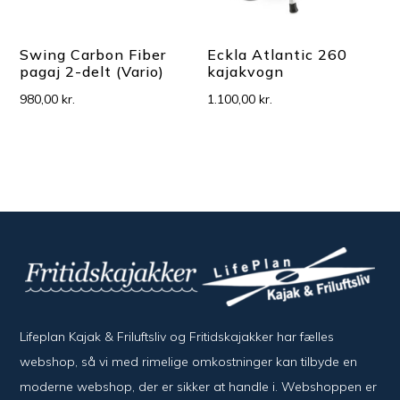
Swing Carbon Fiber
Eckla Atlantic 260
pagaj 2-delt (Vario)
kajakvogn
980,00
kr.
1.100,00
kr.
Lifeplan Kajak & Friluftsliv og Fritidskajakker har fælles
webshop, så vi med rimelige omkostninger kan tilbyde en
moderne webshop, der er sikker at handle i. Webshoppen er