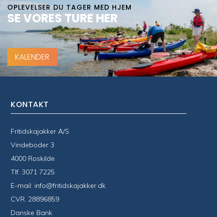
OPLEVELSER DU TAGER MED HJEM
SE VORES TURE HER
KALENDER
KONTAKT
Fritidskajakker A/S
Vindeboder 3
4000 Roskilde
Tlf.
3071 7225
E-mail:
info@fritidskajakker.dk
CVR. 28896859
Danske Bank