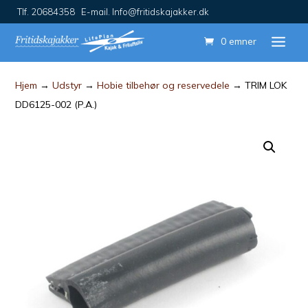
Tlf. 20684358 E-mail. Info@fritidskajakker.dk
0 emner
Hjem
→
Udstyr
→
Hobie tilbehør og reservedele
→ TRIM LOK
DD6125-002 (P.A.)