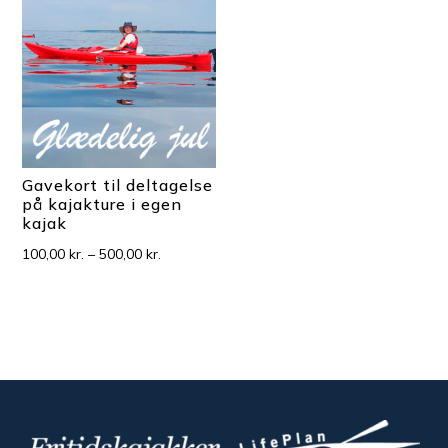
Gavekort til deltagelse
på kajakture i egen
kajak
Prisinterval:
100,00
kr.
–
500,00
kr.
100,00 kr.
til
500,00 kr.