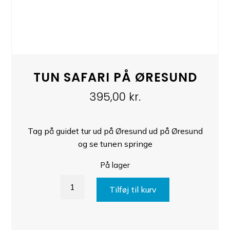
TUN SAFARI PÅ ØRESUND
395,00
kr.
Tag på guidet tur ud på Øresund ud på Øresund
og se tunen springe
På lager
Tun
Tilføj til kurv
safari
på
Øresund