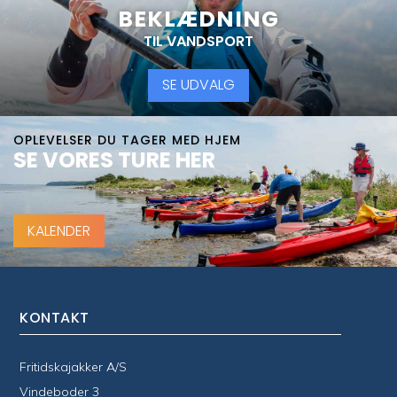
BEKLÆDNING
TIL VANDSPORT
SE UDVALG
OPLEVELSER DU TAGER MED HJEM
SE VORES TURE HER
KALENDER
KONTAKT
Fritidskajakker A/S
Vindeboder 3