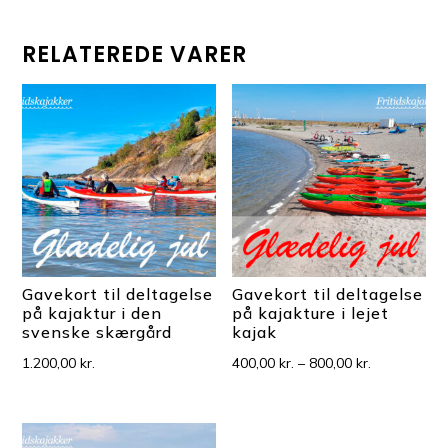
RELATEREDE VARER
Gavekort til deltagelse
Gavekort til deltagelse
på kajaktur i den
på kajakture i lejet
svenske skærgård
kajak
Prisinterval:
1.200,00
kr.
400,00
kr.
–
800,00
kr.
400,00 kr.
til
800,00 kr.