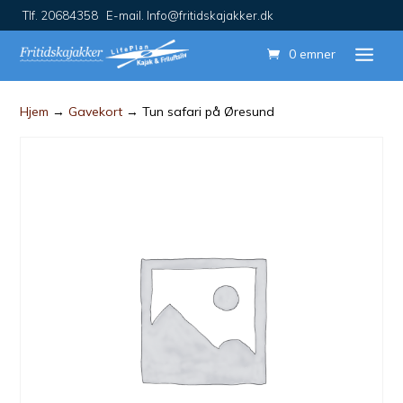
Tlf. 20684358 E-mail. Info@fritidskajakker.dk
0 emner
Hjem
→
Gavekort
→ Tun safari på Øresund