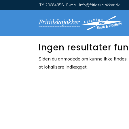
Tlf. 20684358 E-mail. Info@fritidskajakker.dk
Ingen resultater fu
Siden du anmodede om kunne ikke findes. Pr
at lokalisere indlægget.