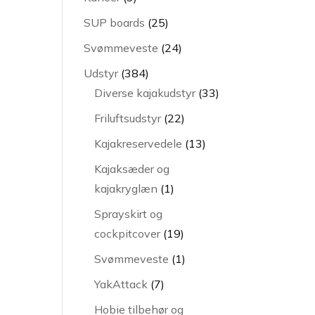
varer
25
SUP boards
25
varer
24
Svømmeveste
24
varer
384
Udstyr
384
varer
33
Diverse kajakudstyr
33
varer
22
Friluftsudstyr
22
varer
13
Kajakreservedele
13
varer
Kajaksæder og
1
kajakryglæn
1
vare
Sprayskirt og
19
cockpitcover
19
varer
1
Svømmeveste
1
vare
7
YakAttack
7
varer
Hobie tilbehør og