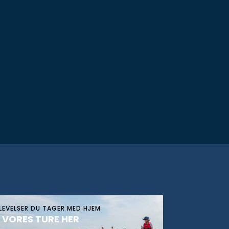
LEVELSER DU TAGER MED HJEM
 VORES TURE HER