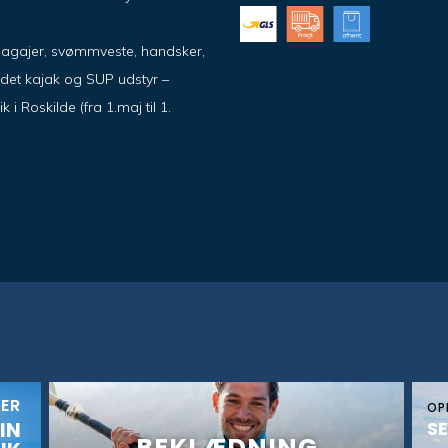
pagajer, svømmveste, handsker,
ndet kajak og SUP udstyr –
 Roskilde (fra 1.maj til 1.
KER
OP
IN
SE
BEKLÆDNING