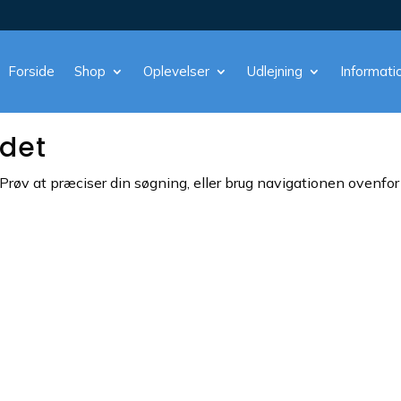
Forside
Shop
Oplevelser
Udlejning
Informati
ndet
øv at præciser din søgning, eller brug navigationen ovenfor 