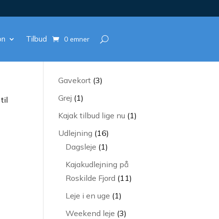
on
Tilbud
0 emner
3
Gavekort
3
varer
1
Grej
1
til
vare
1
Kajak tilbud lige nu
1
vare
16
Udlejning
16
1
varer
Dagsleje
1
vare
Kajakudlejning på
11
Roskilde Fjord
11
varer
1
Leje i en uge
1
vare
3
Weekend leje
3