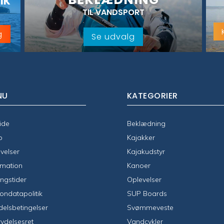
IK
TIL VANDSPORT
g
Se udvalg
NU
KATEGORIER
ide
Beklædning
p
Kajakker
velser
Kajakudstyr
rmation
Kanoer
ngstider
Oplevelser
ondatapolitik
SUP Boards
elsbetingelser
Svømmeveste
rydelsesret
Vandcykler