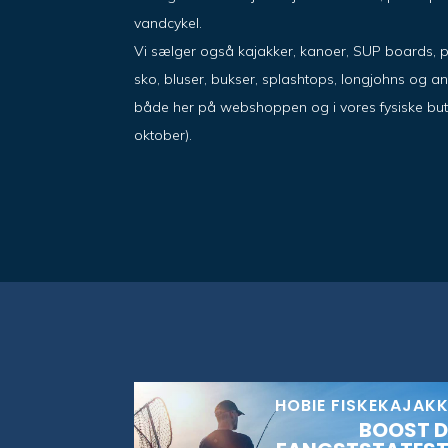
vandcykel.
Vi sælger også kajakker, kanoer, SUP boards, 
sko, bluser, bukser, splashtops, longjohns og a
både her på webshoppen og i vores fysiske butik i
oktober).
HOBIE FISKEKAJAK
BOOST D