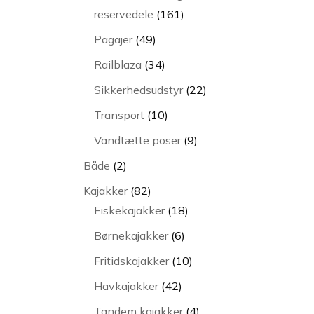
161
reservedele
161
varer
49
Pagajer
49
varer
34
Railblaza
34
varer
22
Sikkerhedsudstyr
22
varer
10
Transport
10
varer
9
Vandtætte poser
9
varer
2
Både
2
varer
82
Kajakker
82
varer
18
Fiskekajakker
18
varer
6
Børnekajakker
6
varer
10
Fritidskajakker
10
varer
42
Havkajakker
42
varer
4
Tandem kajakker
4