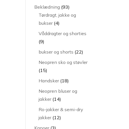
varer
93
Beklædning
93
varer
Tørdragt, jakke og
4
bukser
4
varer
Våddragter og shorties
9
9
varer
22
bukser og shorts
22
varer
Neopren sko og støvler
15
15
varer
18
Handsker
18
varer
Neopren bluser og
14
jakker
14
varer
Ro-jakker & semi-dry
12
jakker
12
varer
3
Kanoer
3