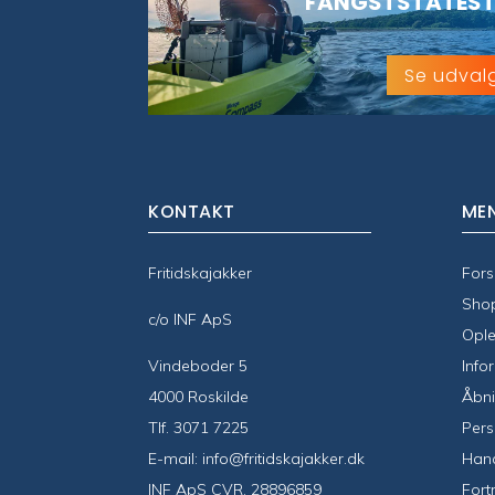
FANGSTSTATEST
Se udval
KONTAKT
ME
Fritidskajakker
Fors
Sho
c/o INF ApS
Ople
Vindeboder 5
Info
4000 Roskilde
Åbni
Tlf.
3071 7225
Pers
E-mail:
info@fritidskajakker.dk
Hand
INF ApS CVR. 28896859
Fort