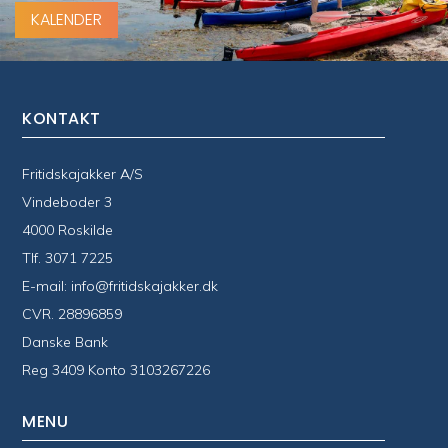
KALENDER
KONTAKT
Fritidskajakker A/S
Vindeboder 3
4000 Roskilde
Tlf.
3071 7225
E-mail:
info@fritidskajakker.dk
CVR. 28896859
Danske Bank
Reg 3409 Konto 3103267226
MENU