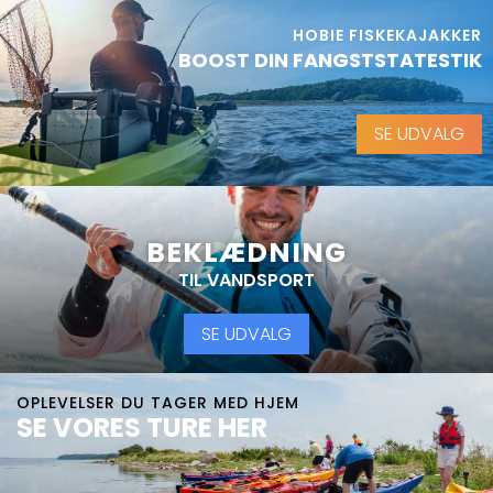
HOBIE FISKEKAJAKKER
BOOST DIN FANGSTSTATESTIK
SE UDVALG
BEKLÆDNING
TIL VANDSPORT
SE UDVALG
OPLEVELSER DU TAGER MED HJEM
SE VORES TURE HER