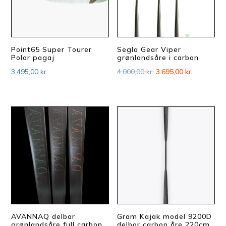
Point65 Super Tourer
Segla Gear Viper
Polar pagaj
grønlandsåre i carbon
Den
Den
3.495,00
kr.
4.000,00
kr.
3.695,00
kr.
oprindelige
aktuelle
pris
pris
var:
er:
4.000,00 kr..
3.695,00 kr
AVANNAQ delbar
Gram Kajak model 9200D
grønlandsåre full carbon
delbar carbon åre 220cm