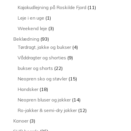
vare
11
Kajakudlejning på Roskilde Fjord
11
varer
1
Leje i en uge
1
vare
3
Weekend leje
3
varer
93
Beklædning
93
varer
4
Tørdragt, jakke og bukser
4
varer
9
Våddragter og shorties
9
varer
22
bukser og shorts
22
varer
15
Neopren sko og støvler
15
varer
18
Handsker
18
varer
14
Neopren bluser og jakker
14
varer
12
Ro-jakker & semi-dry jakker
12
varer
3
Kanoer
3
varer