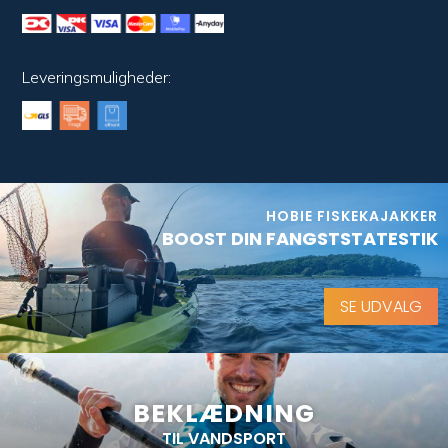
Leveringsmuligheder:
HOBIE FISKEKAJAKKER
BOOST DIN FANGSTSTATESTIK
SE UDVALG
BEKLÆDNING
TIL VANDSPORT