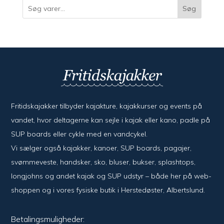
Søg
Fritidskajakker tilbyder kajak­ture, kajak­kurser og events på
vandet, hvor del­ta­ger­ne kan sejle i kajak eller kano, padle på
SUP boards eller cykle med en vand­cykel.
Vi sælger også kajak­ker, kanoer, SUP boards, pagajer,
svømme­veste, hand­sker, sko, bluser, bukser, splash­tops,
long­johns og andet kajak og SUP udstyr – både her på web­
shoppen og i vores fysiske butik i Her­sted­øster, Alberts­lund.
Betalingsmuligheder: