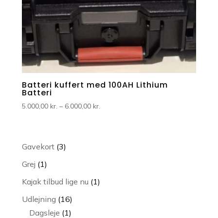
Batteri kuffert med 100AH Lithium
Batteri
Prisinterval:
5.000,00
kr.
–
6.000,00
kr.
5.000,00 kr.
til
6.000,00 kr.
3
Gavekort
3
varer
1
Grej
1
vare
1
Kajak tilbud lige nu
1
vare
16
Udlejning
16
1
varer
Dagsleje
1