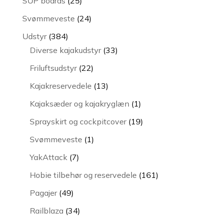
25
SUP boards
25
varer
24
Svømmeveste
24
varer
384
Udstyr
384
varer
33
Diverse kajakudstyr
33
varer
22
Friluftsudstyr
22
varer
13
Kajakreservedele
13
varer
1
Kajaksæder og kajakryglæn
1
vare
19
Sprayskirt og cockpitcover
19
varer
1
Svømmeveste
1
vare
7
YakAttack
7
varer
161
Hobie tilbehør og reservedele
161
varer
49
Pagajer
49
varer
34
Railblaza
34