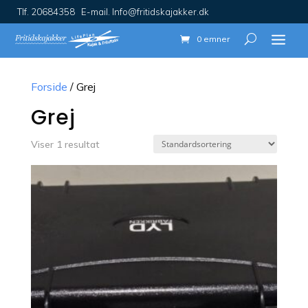
Tlf. 20684358 E-mail. Info@fritidskajakker.dk
0 emner
Forside
/ Grej
Grej
Viser 1 resultat