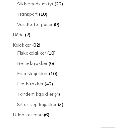
varer
22
Sikkerhedsudstyr
22
varer
10
Transport
10
varer
9
Vandtætte poser
9
varer
2
Både
2
varer
82
Kajakker
82
varer
18
Fiskekajakker
18
varer
6
Børnekajakker
6
varer
10
Fritidskajakker
10
varer
42
Havkajakker
42
varer
4
Tandem kajakker
4
varer
3
Sit on top kajakker
3
varer
6
Uden kategori
6
varer