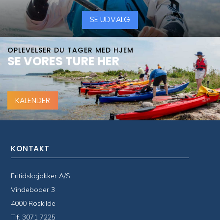
SE UDVALG
OPLEVELSER DU TAGER MED HJEM
SE VORES TURE HER
KALENDER
KONTAKT
Fritidskajakker A/S
Vindeboder 3
4000 Roskilde
Tlf.
3071 7225