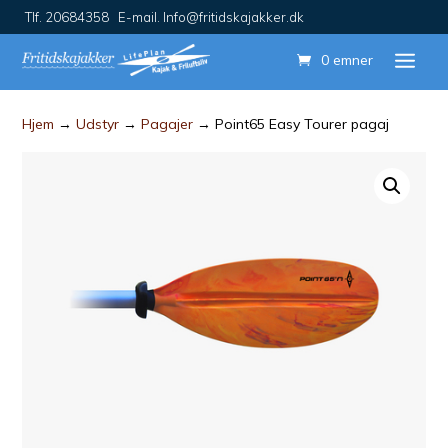
Tlf. 20684358 E-mail. Info@fritidskajakker.dk
0 emner
Hjem
→
Udstyr
→
Pagajer
→ Point65 Easy Tourer pagaj