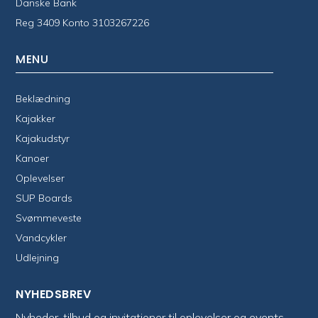
Danske Bank
Reg 3409 Konto 3103267226
MENU
Beklædning
Kajakker
Kajakudstyr
Kanoer
Oplevelser
SUP Boards
Svømmeveste
Vandcykler
Udlejning
NYHEDSBREV
Nyheder, tilbud og invitationer til oplevelser og events