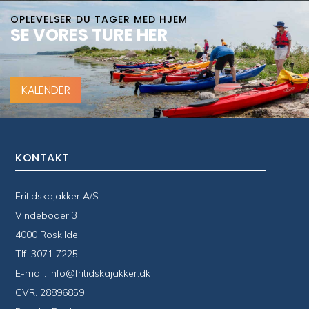
OPLEVELSER DU TAGER MED HJEM
SE VORES TURE HER
KALENDER
KONTAKT
Fritidskajakker A/S
Vindeboder 3
4000 Roskilde
Tlf.
3071 7225
E-mail:
info@fritidskajakker.dk
CVR. 28896859