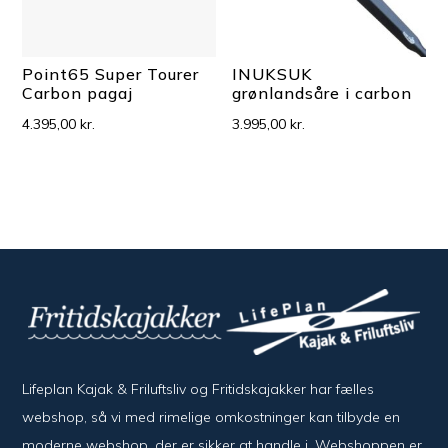
Point65 Super Tourer
INUKSUK
Carbon pagaj
grønlandsåre i carbon
4.395,00
kr.
3.995,00
kr.
Lifeplan Kajak & Friluftsliv og Fritidskajakker har fælles
webshop, så vi med rimelige omkostninger kan tilbyde en
moderne webshop, der er sikker at handle i. Webshoppen er