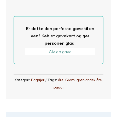
model
1100
grønlandsk
åre
Er dette den perfekte gave til en
215
ven? Køb et gavekort og gør
cm
personen glad.
antal
Giv en gave
Kategori:
Pagajer
Tags:
åre
,
Gram
,
grønlandsk åre
,
pagaj