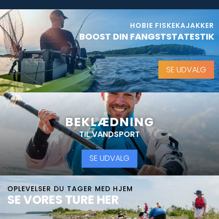
HOBIE FISKEKAJAKKER
BOOST DIN FANGSTSTATESTIK
SE UDVALG
BEKLÆDNING
TIL VANDSPORT
SE UDVALG
OPLEVELSER DU TAGER MED HJEM
SE VORES TURE HER