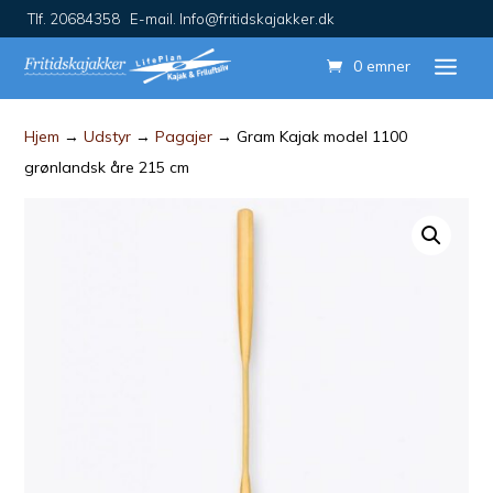
Tlf. 20684358 E-mail. Info@fritidskajakker.dk
0 emner
Hjem
→
Udstyr
→
Pagajer
→ Gram Kajak model 1100
grønlandsk åre 215 cm