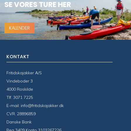
SE VORES TURE HER
KALENDER
KONTAKT
Fritidskajakker A/S
Vindeboder 3
4000 Roskilde
Tlf.
3071 7225
E-mail:
info@fritidskajakker.dk
CVR. 28896859
Danske Bank
Reg 3409 Konto 3103267226