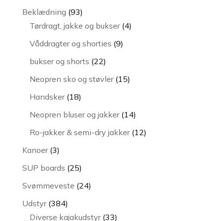
varer
93
Beklædning
93
varer
4
Tørdragt, jakke og bukser
4
varer
9
Våddragter og shorties
9
varer
22
bukser og shorts
22
varer
15
Neopren sko og støvler
15
varer
18
Handsker
18
varer
14
Neopren bluser og jakker
14
varer
12
Ro-jakker & semi-dry jakker
12
varer
3
Kanoer
3
varer
25
SUP boards
25
varer
24
Svømmeveste
24
varer
384
Udstyr
384
varer
33
Diverse kajakudstyr
33