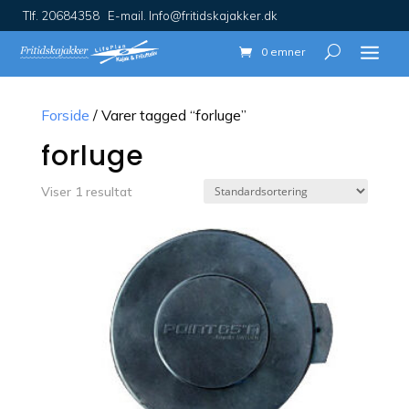
Tlf. 20684358 E-mail. Info@fritidskajakker.dk
0 emner
Forside
/ Varer tagged “forluge”
forluge
Viser 1 resultat