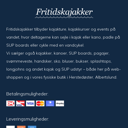
Fritidskajakker tilbyder kajak­ture, kajak­kurser og events på
vandet, hvor del­ta­ger­ne kan sejle i kajak eller kano, padle på
SUP boards eller cykle med en vand­cykel.
Vi sælger også kajak­ker, kanoer, SUP boards, pagajer,
svømme­veste, hand­sker, sko, bluser, bukser, splash­tops,
long­johns og andet kajak og SUP udstyr – både her på web­
shoppen og i vores fysiske butik i Her­sted­øster, Alberts­lund.
Betalingsmuligheder:
Leveringsmuligheder: