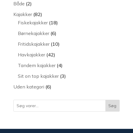
varer
2
Både
2
varer
82
Kajakker
82
varer
18
Fiskekajakker
18
varer
6
Børnekajakker
6
varer
10
Fritidskajakker
10
varer
42
Havkajakker
42
varer
4
Tandem kajakker
4
varer
3
Sit on top kajakker
3
varer
6
Uden kategori
6
varer
Søg