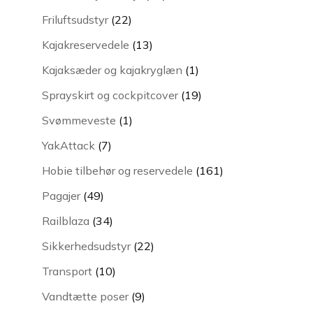
varer
22
Friluftsudstyr
22
varer
13
Kajakreservedele
13
varer
1
Kajaksæder og kajakryglæn
1
vare
19
Sprayskirt og cockpitcover
19
varer
1
Svømmeveste
1
vare
7
YakAttack
7
varer
161
Hobie tilbehør og reservedele
161
varer
49
Pagajer
49
varer
34
Railblaza
34
varer
22
Sikkerhedsudstyr
22
varer
10
Transport
10
varer
9
Vandtætte poser
9