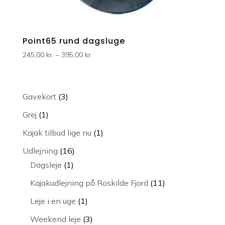
Point65 rund dagsluge
Prisinterval:
245,00
kr.
–
395,00
kr.
245,00 kr.
til
395,00 kr.
3
Gavekort
3
varer
1
Grej
1
vare
1
Kajak tilbud lige nu
1
vare
16
Udlejning
16
1
varer
Dagsleje
1
vare
11
Kajakudlejning på Roskilde Fjord
11
varer
1
Leje i en uge
1
vare
3
Weekend leje
3