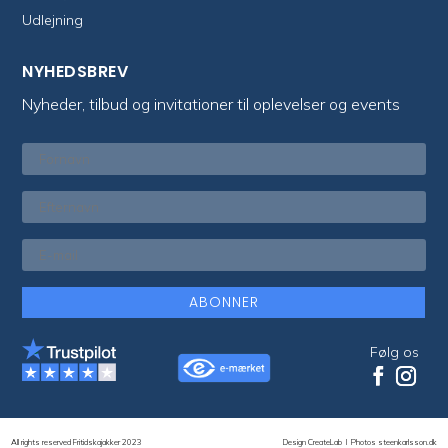
Udlejning
NYHEDSBREV
Nyheder, tilbud og invitationer til oplevelser og events
ABONNER
Følg os
All rights reserved Fritidskajakker 2023
Design CreateLab
I
Photos steenkarlsson.dk