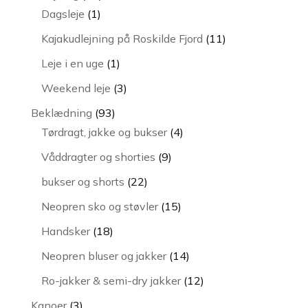
1
varer
Dagsleje
1
vare
11
Kajakudlejning på Roskilde Fjord
11
varer
1
Leje i en uge
1
vare
3
Weekend leje
3
varer
93
Beklædning
93
varer
4
Tørdragt, jakke og bukser
4
varer
9
Våddragter og shorties
9
varer
22
bukser og shorts
22
varer
15
Neopren sko og støvler
15
varer
18
Handsker
18
varer
14
Neopren bluser og jakker
14
varer
12
Ro-jakker & semi-dry jakker
12
varer
3
Kanoer
3