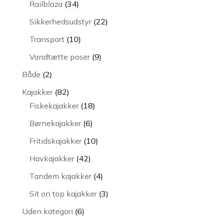
34
Railblaza
34
varer
22
Sikkerhedsudstyr
22
varer
10
Transport
10
varer
9
Vandtætte poser
9
varer
2
Både
2
varer
82
Kajakker
82
varer
18
Fiskekajakker
18
varer
6
Børnekajakker
6
varer
10
Fritidskajakker
10
varer
42
Havkajakker
42
varer
4
Tandem kajakker
4
varer
3
Sit on top kajakker
3
varer
6
Uden kategori
6