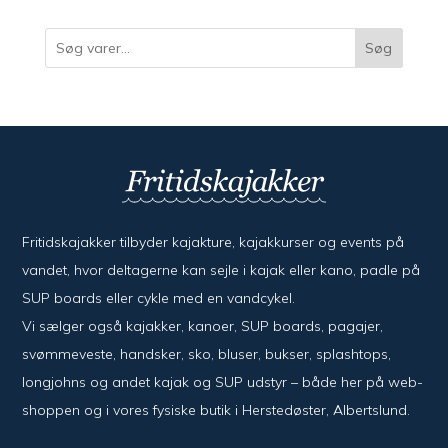
varer
Søg
Fritidskajakker tilbyder kajak­ture, kajak­kurser og events på
vandet, hvor del­ta­ger­ne kan sejle i kajak eller kano, padle på
SUP boards eller cykle med en vand­cykel.
Vi sælger også kajak­ker, kanoer, SUP boards, pagajer,
svømme­veste, hand­sker, sko, bluser, bukser, splash­tops,
long­johns og andet kajak og SUP udstyr – både her på web­
shoppen og i vores fysiske butik i Her­sted­øster, Alberts­lund.