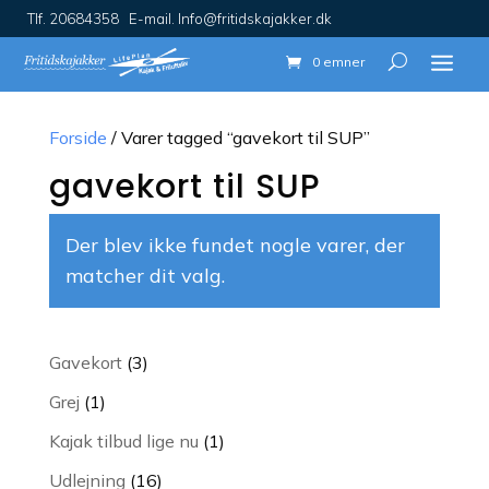
Tlf. 20684358 E-mail. Info@fritidskajakker.dk
0 emner
Forside
/ Varer tagged “gavekort til SUP”
gavekort til SUP
Der blev ikke fundet nogle varer, der
matcher dit valg.
3
Gavekort
3
varer
1
Grej
1
vare
1
Kajak tilbud lige nu
1
vare
16
Udlejning
16