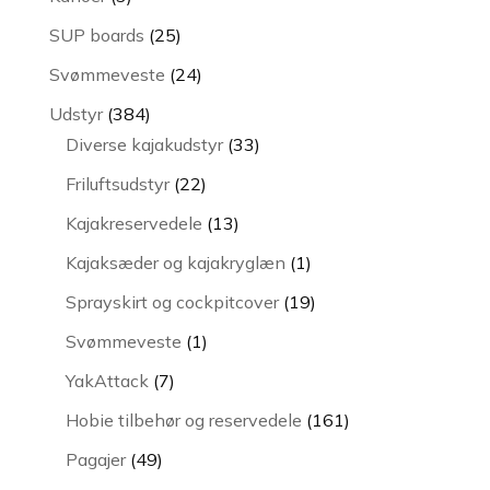
varer
25
SUP boards
25
varer
24
Svømmeveste
24
varer
384
Udstyr
384
varer
33
Diverse kajakudstyr
33
varer
22
Friluftsudstyr
22
varer
13
Kajakreservedele
13
varer
1
Kajaksæder og kajakryglæn
1
vare
19
Sprayskirt og cockpitcover
19
varer
1
Svømmeveste
1
vare
7
YakAttack
7
varer
161
Hobie tilbehør og reservedele
161
varer
49
Pagajer
49
varer