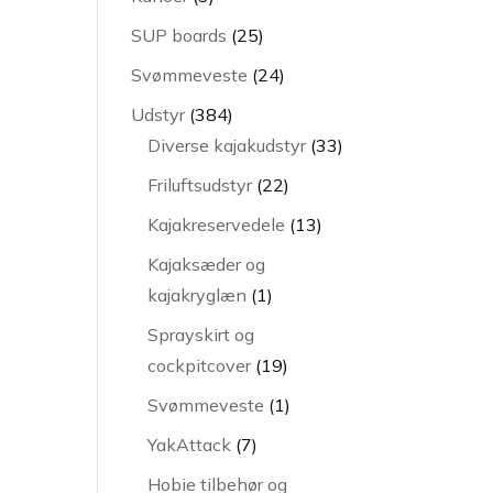
varer
25
SUP boards
25
varer
24
Svømmeveste
24
varer
384
Udstyr
384
varer
33
Diverse kajakudstyr
33
varer
22
Friluftsudstyr
22
varer
13
Kajakreservedele
13
varer
Kajaksæder og
1
kajakryglæn
1
vare
Sprayskirt og
19
cockpitcover
19
varer
1
Svømmeveste
1
vare
7
YakAttack
7
varer
Hobie tilbehør og