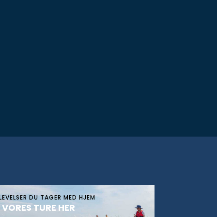
LEVELSER DU TAGER MED HJEM
 VORES TURE HER