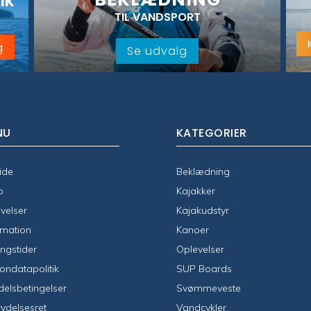
IK
TIL VANDSPORT
g
Se udvalg
NU
KATEGORIER
ide
Beklædning
p
Kajakker
velser
Kajakudstyr
rmation
Kanoer
ngstider
Oplevelser
ondatapolitik
SUP Boards
elsbetingelser
Svømmeveste
rydelsesret
Vandcykler