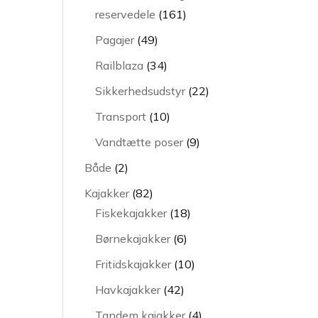
161
reservedele
161
varer
49
Pagajer
49
varer
34
Railblaza
34
varer
22
Sikkerhedsudstyr
22
varer
10
Transport
10
varer
9
Vandtætte poser
9
varer
2
Både
2
varer
82
Kajakker
82
varer
18
Fiskekajakker
18
varer
6
Børnekajakker
6
varer
10
Fritidskajakker
10
varer
42
Havkajakker
42
varer
4
Tandem kajakker
4