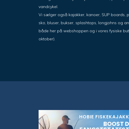
vandcykel.
Vi sælger også kajakker, kanoer, SUP boards, 
sko, bluser, bukser, splashtops, longjohns og a
både her på webshoppen og i vores fysiske butik i
oktober).
HOBIE FISKEKAJAK
BOOST D