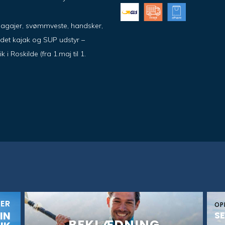
pagajer, svømmveste, handsker,
ndet kajak og SUP udstyr –
 Roskilde (fra 1.maj til 1.
KER
OP
IN
SE
BEKLÆDNING