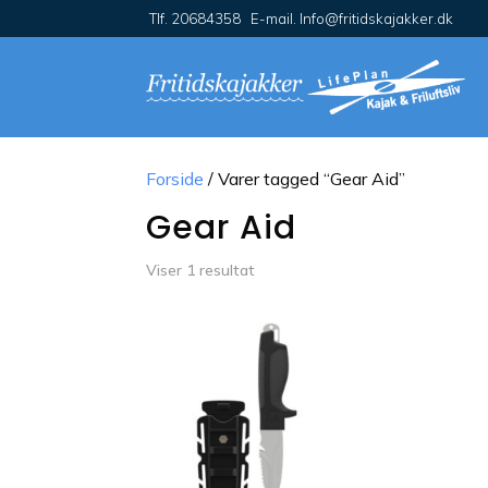
Tlf. 20684358 E-mail. Info@fritidskajakker.dk
Forside
/ Varer tagged “Gear Aid”
Gear Aid
Viser 1 resultat