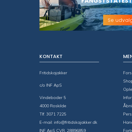
FANGSTSTATEST
Se udval
KONTAKT
ME
Fritidskajakker
Fors
Sho
c/o INF ApS
Ople
Vindeboder 5
Info
4000 Roskilde
Åbni
Tlf.
3071 7225
Pers
E-mail:
info@fritidskajakker.dk
Hand
INF ApS CVR. 28896859
Fort