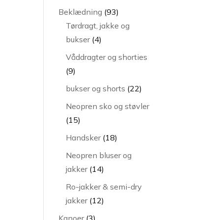
varer
93
Beklædning
93
varer
Tørdragt, jakke og
4
bukser
4
varer
Våddragter og shorties
9
9
varer
22
bukser og shorts
22
varer
Neopren sko og støvler
15
15
varer
18
Handsker
18
varer
Neopren bluser og
14
jakker
14
varer
Ro-jakker & semi-dry
12
jakker
12
varer
3
Kanoer
3