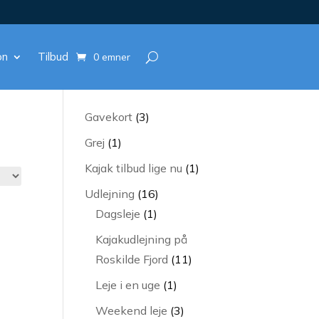
on
Tilbud
0 emner
3
Gavekort
3
varer
1
Grej
1
vare
1
Kajak tilbud lige nu
1
vare
16
Udlejning
16
1
varer
Dagsleje
1
vare
Kajakudlejning på
11
Roskilde Fjord
11
varer
1
Leje i en uge
1
vare
3
Weekend leje
3