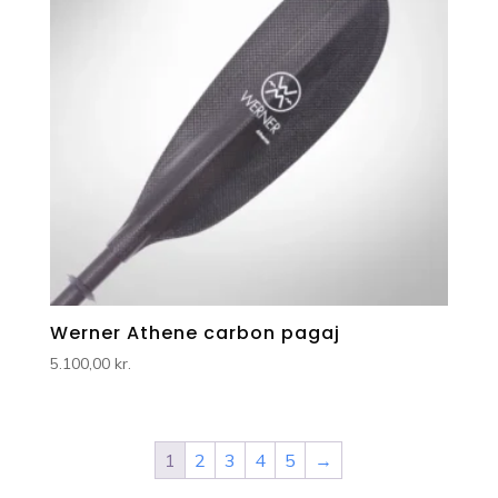
Werner Athene carbon pagaj
5.100,00
kr.
1
2
3
4
5
→