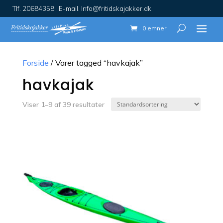
Tlf. 20684358 E-mail. Info@fritidskajakker.dk
0 emner
Forside
/ Varer tagged “havkajak”
havkajak
Viser 1–9 af 39 resultater