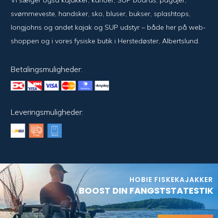
Vi sælger også kajak­ker, kanoer, SUP boards, pagajer,
svømme­veste, hand­sker, sko, bluser, bukser, splash­tops,
long­johns og andet kajak og SUP udstyr – både her på web­
shoppen og i vores fysiske butik i Her­sted­øster, Alberts­lund.
Betalingsmuligheder:
Leveringsmuligheder:
HOBIE FISKEKAJAKKER
BOOST DIN FANGSTSTATESTIK