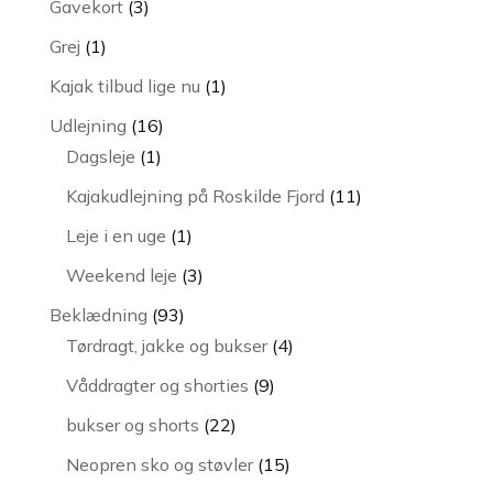
3
Gavekort
3
varer
1
Grej
1
vare
1
Kajak tilbud lige nu
1
vare
16
Udlejning
16
1
varer
Dagsleje
1
vare
11
Kajakudlejning på Roskilde Fjord
11
varer
1
Leje i en uge
1
vare
3
Weekend leje
3
varer
93
Beklædning
93
varer
4
Tørdragt, jakke og bukser
4
varer
9
Våddragter og shorties
9
varer
22
bukser og shorts
22
varer
15
Neopren sko og støvler
15