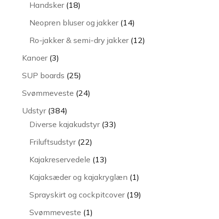
varer
18
Handsker
18
varer
14
Neopren bluser og jakker
14
varer
12
Ro-jakker & semi-dry jakker
12
varer
3
Kanoer
3
varer
25
SUP boards
25
varer
24
Svømmeveste
24
varer
384
Udstyr
384
varer
33
Diverse kajakudstyr
33
varer
22
Friluftsudstyr
22
varer
13
Kajakreservedele
13
varer
1
Kajaksæder og kajakryglæn
1
vare
19
Sprayskirt og cockpitcover
19
varer
1
Svømmeveste
1