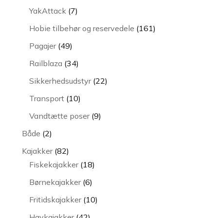
vare
7
YakAttack
7
varer
161
Hobie tilbehør og reservedele
161
varer
49
Pagajer
49
varer
34
Railblaza
34
varer
22
Sikkerhedsudstyr
22
varer
10
Transport
10
varer
9
Vandtætte poser
9
varer
2
Både
2
varer
82
Kajakker
82
varer
18
Fiskekajakker
18
varer
6
Børnekajakker
6
varer
10
Fritidskajakker
10
varer
42
Havkajakker
42