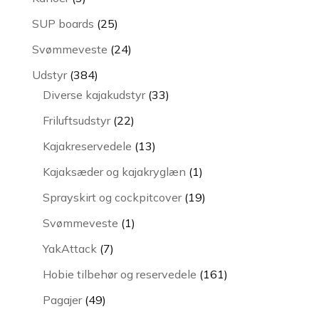
varer
25
SUP boards
25
varer
24
Svømmeveste
24
varer
384
Udstyr
384
varer
33
Diverse kajakudstyr
33
varer
22
Friluftsudstyr
22
varer
13
Kajakreservedele
13
varer
1
Kajaksæder og kajakryglæn
1
vare
19
Sprayskirt og cockpitcover
19
varer
1
Svømmeveste
1
vare
7
YakAttack
7
varer
161
Hobie tilbehør og reservedele
161
varer
49
Pagajer
49
varer