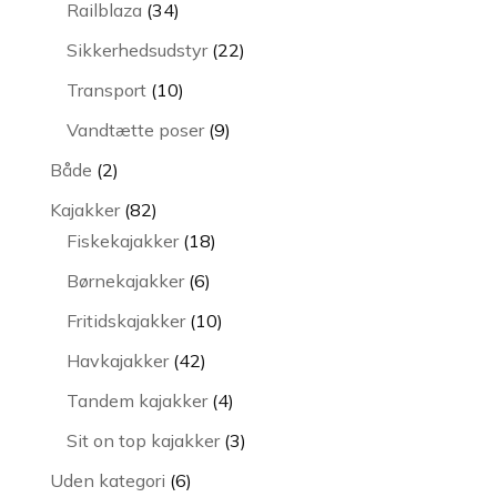
34
Railblaza
34
varer
22
Sikkerhedsudstyr
22
varer
10
Transport
10
varer
9
Vandtætte poser
9
varer
2
Både
2
varer
82
Kajakker
82
varer
18
Fiskekajakker
18
varer
6
Børnekajakker
6
varer
10
Fritidskajakker
10
varer
42
Havkajakker
42
varer
4
Tandem kajakker
4
varer
3
Sit on top kajakker
3
varer
6
Uden kategori
6