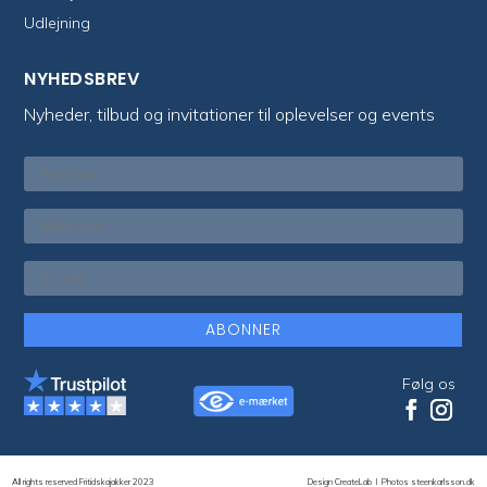
Udlejning
NYHEDSBREV
Nyheder, tilbud og invitationer til oplevelser og events
ABONNER
Følg os
All rights reserved Fritidskajakker 2023
Design CreateLab
I
Photos steenkarlsson.dk