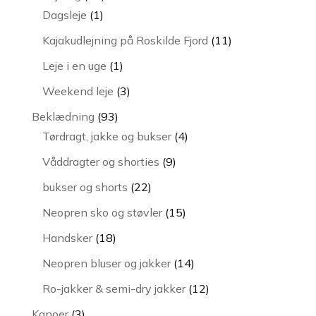
1
varer
Dagsleje
1
vare
11
Kajakudlejning på Roskilde Fjord
11
varer
1
Leje i en uge
1
vare
3
Weekend leje
3
varer
93
Beklædning
93
varer
4
Tørdragt, jakke og bukser
4
varer
9
Våddragter og shorties
9
varer
22
bukser og shorts
22
varer
15
Neopren sko og støvler
15
varer
18
Handsker
18
varer
14
Neopren bluser og jakker
14
varer
12
Ro-jakker & semi-dry jakker
12
varer
3
Kanoer
3