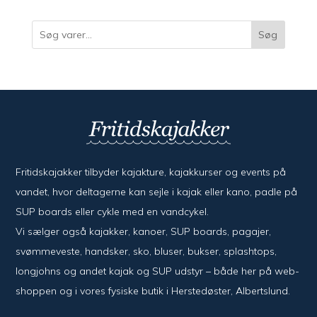
varer
Søg
Fritidskajakker tilbyder kajak­ture, kajak­kurser og events på
vandet, hvor del­ta­ger­ne kan sejle i kajak eller kano, padle på
SUP boards eller cykle med en vand­cykel.
Vi sælger også kajak­ker, kanoer, SUP boards, pagajer,
svømme­veste, hand­sker, sko, bluser, bukser, splash­tops,
long­johns og andet kajak og SUP udstyr – både her på web­
shoppen og i vores fysiske butik i Her­sted­øster, Alberts­lund.