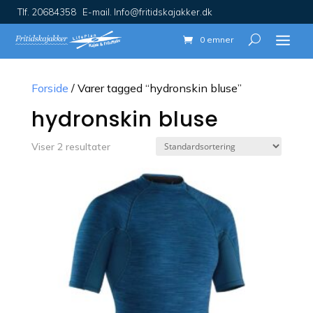
Tlf. 20684358 E-mail. Info@fritidskajakker.dk
0 emner
Forside
/ Varer tagged “hydronskin bluse”
hydronskin bluse
Viser 2 resultater