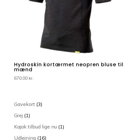
Hydroskin kortærmet neopren bluse til
mænd
670,00
kr.
3
Gavekort
3
varer
1
Grej
1
vare
1
Kajak tilbud lige nu
1
vare
16
Udlejning
16