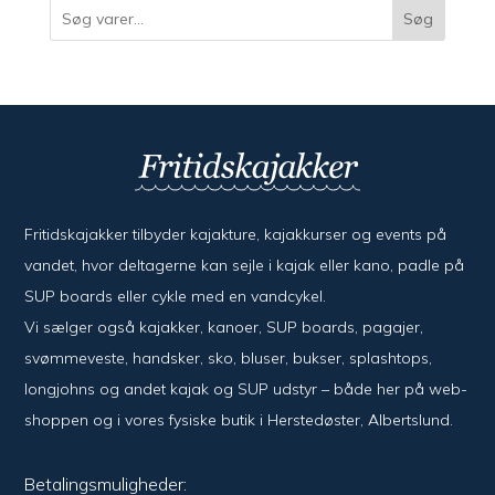
Søg
Fritidskajakker tilbyder kajak­ture, kajak­kurser og events på
vandet, hvor del­ta­ger­ne kan sejle i kajak eller kano, padle på
SUP boards eller cykle med en vand­cykel.
Vi sælger også kajak­ker, kanoer, SUP boards, pagajer,
svømme­veste, hand­sker, sko, bluser, bukser, splash­tops,
long­johns og andet kajak og SUP udstyr – både her på web­
shoppen og i vores fysiske butik i Her­sted­øster, Alberts­lund.
Betalingsmuligheder: