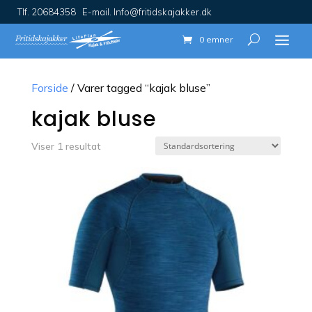
Tlf. 20684358 E-mail. Info@fritidskajakker.dk
0 emner
Forside
/ Varer tagged “kajak bluse”
kajak bluse
Viser 1 resultat