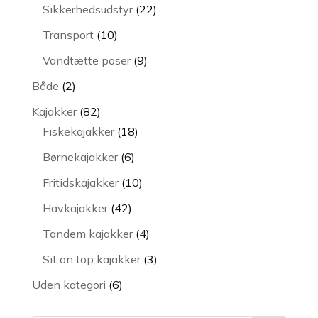
varer
22
Sikkerhedsudstyr
22
varer
10
Transport
10
varer
9
Vandtætte poser
9
varer
2
Både
2
varer
82
Kajakker
82
varer
18
Fiskekajakker
18
varer
6
Børnekajakker
6
varer
10
Fritidskajakker
10
varer
42
Havkajakker
42
varer
4
Tandem kajakker
4
varer
3
Sit on top kajakker
3
varer
6
Uden kategori
6
varer