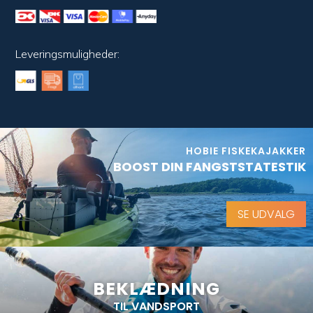
Leveringsmuligheder:
HOBIE FISKEKAJAKKER
BOOST DIN FANGSTSTATESTIK
SE UDVALG
BEKLÆDNING
TIL VANDSPORT