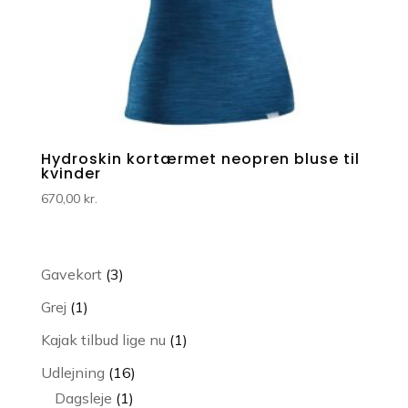
Hydroskin kortærmet neopren bluse til
kvinder
670,00
kr.
3
Gavekort
3
varer
1
Grej
1
vare
1
Kajak tilbud lige nu
1
vare
16
Udlejning
16
1
varer
Dagsleje
1