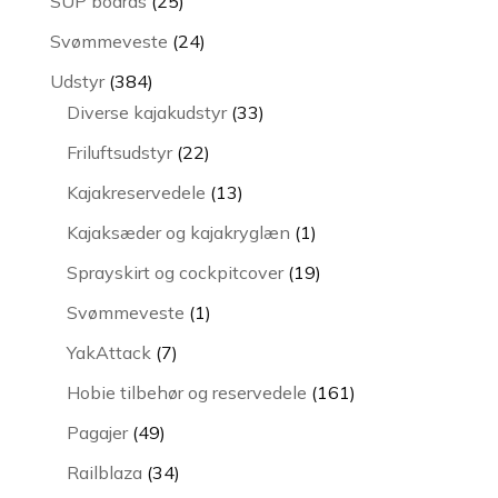
25
SUP boards
25
varer
24
Svømmeveste
24
varer
384
Udstyr
384
varer
33
Diverse kajakudstyr
33
varer
22
Friluftsudstyr
22
varer
13
Kajakreservedele
13
varer
1
Kajaksæder og kajakryglæn
1
vare
19
Sprayskirt og cockpitcover
19
varer
1
Svømmeveste
1
vare
7
YakAttack
7
varer
161
Hobie tilbehør og reservedele
161
varer
49
Pagajer
49
varer
34
Railblaza
34