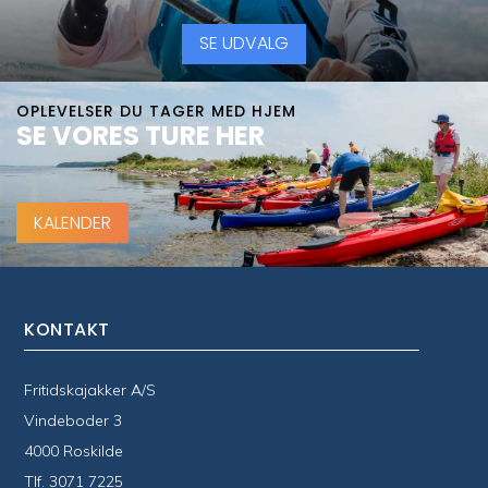
SE UDVALG
OPLEVELSER DU TAGER MED HJEM
SE VORES TURE HER
KALENDER
KONTAKT
Fritidskajakker A/S
Vindeboder 3
4000 Roskilde
Tlf.
3071 7225