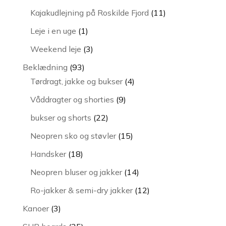
vare
11
Kajakudlejning på Roskilde Fjord
11
varer
1
Leje i en uge
1
vare
3
Weekend leje
3
varer
93
Beklædning
93
varer
4
Tørdragt, jakke og bukser
4
varer
9
Våddragter og shorties
9
varer
22
bukser og shorts
22
varer
15
Neopren sko og støvler
15
varer
18
Handsker
18
varer
14
Neopren bluser og jakker
14
varer
12
Ro-jakker & semi-dry jakker
12
varer
3
Kanoer
3
varer