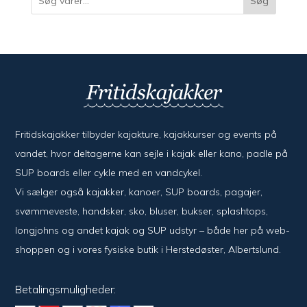
Søg
Fritidskajakker tilbyder kajak­ture, kajak­kurser og events på
vandet, hvor del­ta­ger­ne kan sejle i kajak eller kano, padle på
SUP boards eller cykle med en vand­cykel.
Vi sælger også kajak­ker, kanoer, SUP boards, pagajer,
svømme­veste, hand­sker, sko, bluser, bukser, splash­tops,
long­johns og andet kajak og SUP udstyr – både her på web­
shoppen og i vores fysiske butik i Her­sted­øster, Alberts­lund.
Betalingsmuligheder: