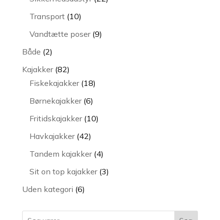
varer
10
Transport
10
varer
9
Vandtætte poser
9
varer
2
Både
2
varer
82
Kajakker
82
varer
18
Fiskekajakker
18
varer
6
Børnekajakker
6
varer
10
Fritidskajakker
10
varer
42
Havkajakker
42
varer
4
Tandem kajakker
4
varer
3
Sit on top kajakker
3
varer
6
Uden kategori
6
varer