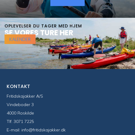
SE UDVALG
OPLEVELSER DU TAGER MED HJEM
SE VORES TURE HER
KALENDER
KONTAKT
Fritidskajakker A/S
Vindeboder 3
4000 Roskilde
Tlf.
3071 7225
E-mail:
info@fritidskajakker.dk