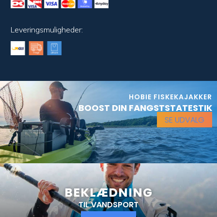
Leveringsmuligheder:
HOBIE FISKEKAJAKKER
BOOST DIN FANGSTSTATESTIK
SE UDVALG
BEKLÆDNING
TIL VANDSPORT