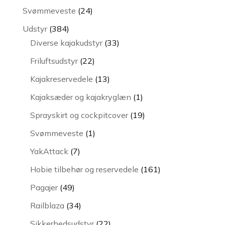
varer
24
Svømmeveste
24
varer
384
Udstyr
384
varer
33
Diverse kajakudstyr
33
varer
22
Friluftsudstyr
22
varer
13
Kajakreservedele
13
varer
1
Kajaksæder og kajakryglæn
1
vare
19
Sprayskirt og cockpitcover
19
varer
1
Svømmeveste
1
vare
7
YakAttack
7
varer
161
Hobie tilbehør og reservedele
161
varer
49
Pagajer
49
varer
34
Railblaza
34
varer
22
Sikkerhedsudstyr
22