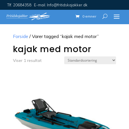
Tlf. 20684358 E-mail. Info@fritidskajakker.dk
0 emner
Forside
/ Varer tagged “kajak med motor”
kajak med motor
Viser 1 resultat