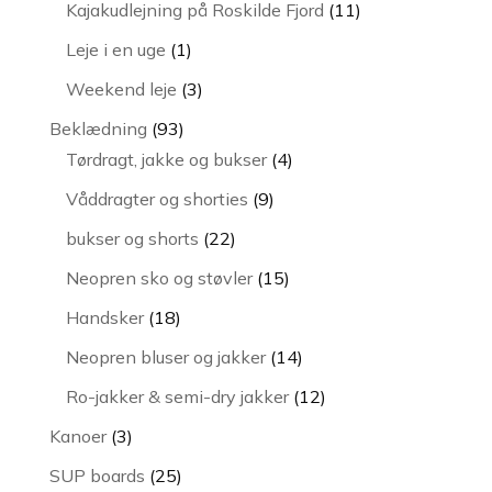
vare
11
Kajakudlejning på Roskilde Fjord
11
varer
1
Leje i en uge
1
vare
3
Weekend leje
3
varer
93
Beklædning
93
varer
4
Tørdragt, jakke og bukser
4
varer
9
Våddragter og shorties
9
varer
22
bukser og shorts
22
varer
15
Neopren sko og støvler
15
varer
18
Handsker
18
varer
14
Neopren bluser og jakker
14
varer
12
Ro-jakker & semi-dry jakker
12
varer
3
Kanoer
3
varer
25
SUP boards
25