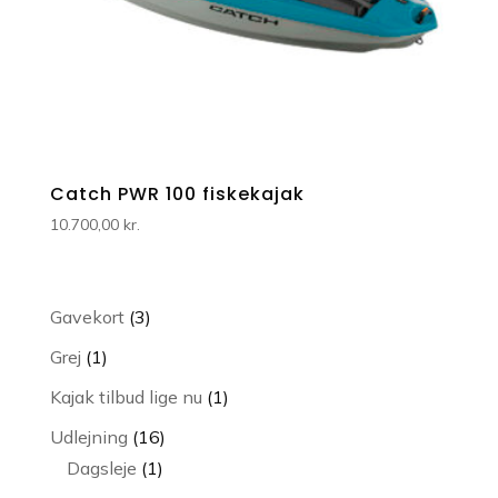
Catch PWR 100 fiskekajak
10.700,00
kr.
3
Gavekort
3
varer
1
Grej
1
vare
1
Kajak tilbud lige nu
1
vare
16
Udlejning
16
1
varer
Dagsleje
1