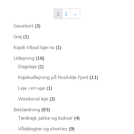
1
2
→
3
Gavekort
3
varer
1
Grej
1
vare
1
Kajak tilbud lige nu
1
vare
16
Udlejning
16
1
varer
Dagsleje
1
vare
11
Kajakudlejning på Roskilde Fjord
11
varer
1
Leje i en uge
1
vare
3
Weekend leje
3
varer
93
Beklædning
93
varer
4
Tørdragt, jakke og bukser
4
varer
9
Våddragter og shorties
9