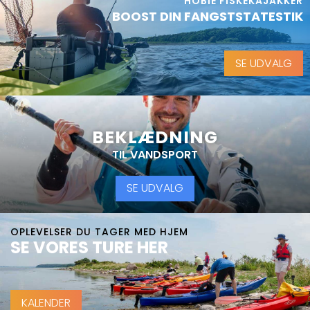
HOBIE FISKEKAJAKKER
BOOST DIN FANGSTSTATESTIK
SE UDVALG
BEKLÆDNING
TIL VANDSPORT
SE UDVALG
OPLEVELSER DU TAGER MED HJEM
SE VORES TURE HER
KALENDER