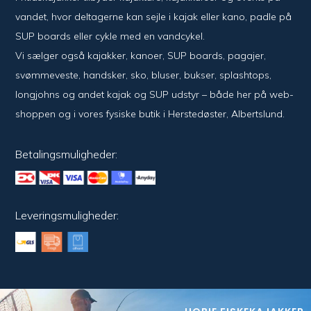
vandet, hvor del­ta­ger­ne kan sejle i kajak eller kano, padle på
SUP boards eller cykle med en vand­cykel.
Vi sælger også kajak­ker, kanoer, SUP boards, pagajer,
svømme­veste, hand­sker, sko, bluser, bukser, splash­tops,
long­johns og andet kajak og SUP udstyr – både her på web­
shoppen og i vores fysiske butik i Her­sted­øster, Alberts­lund.
Betalingsmuligheder:
Leveringsmuligheder: