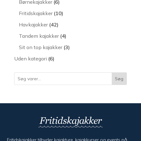
6
Børnekajakker
6
varer
10
Fritidskajakker
10
varer
42
Havkajakker
42
varer
4
Tandem kajakker
4
varer
3
Sit on top kajakker
3
varer
6
Uden kategori
6
varer
Søg
Fritidskajakker tilbyder kajak­ture, kajak­kurser og events på