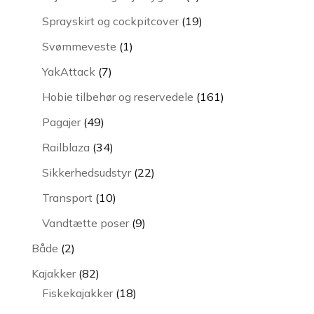
vare
19
Sprayskirt og cockpitcover
19
varer
1
Svømmeveste
1
vare
7
YakAttack
7
varer
161
Hobie tilbehør og reservedele
161
varer
49
Pagajer
49
varer
34
Railblaza
34
varer
22
Sikkerhedsudstyr
22
varer
10
Transport
10
varer
9
Vandtætte poser
9
varer
2
Både
2
varer
82
Kajakker
82
varer
18
Fiskekajakker
18
varer