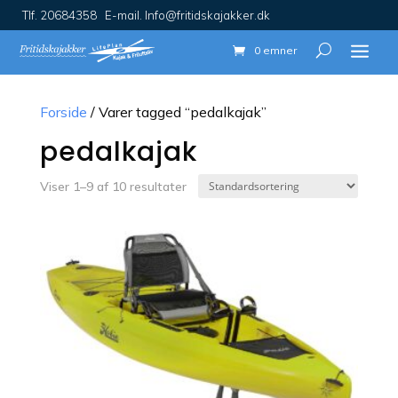
Tlf. 20684358 E-mail. Info@fritidskajakker.dk
0 emner
Forside
/ Varer tagged “pedalkajak”
pedalkajak
Viser 1–9 af 10 resultater