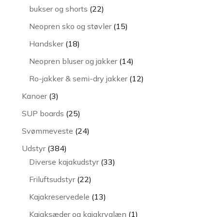
varer
22
bukser og shorts
22
varer
15
Neopren sko og støvler
15
varer
18
Handsker
18
varer
14
Neopren bluser og jakker
14
varer
12
Ro-jakker & semi-dry jakker
12
varer
3
Kanoer
3
varer
25
SUP boards
25
varer
24
Svømmeveste
24
varer
384
Udstyr
384
varer
33
Diverse kajakudstyr
33
varer
22
Friluftsudstyr
22
varer
13
Kajakreservedele
13
varer
1
Kajaksæder og kajakryglæn
1