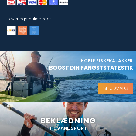
Leveringsmuligheder:
HOBIE FISKEKAJAKKER
BOOST DIN FANGSTSTATESTIK
SE UDVALG
BEKLÆDNING
TIL VANDSPORT