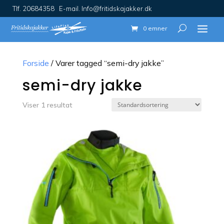
Tlf. 20684358 E-mail. Info@fritidskajakker.dk
0 emner
Forside
/ Varer tagged “semi-dry jakke”
semi-dry jakke
Viser 1 resultat