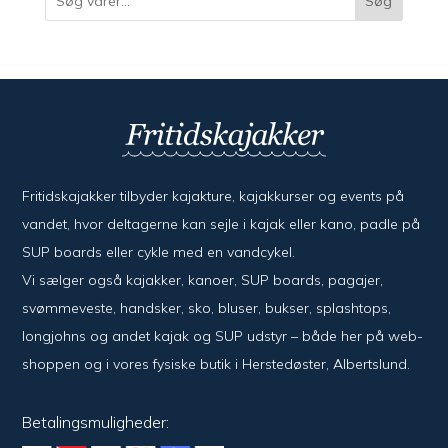
Søg
Fritidskajakker tilbyder kajak­ture, kajak­kurser og events på
vandet, hvor del­ta­ger­ne kan sejle i kajak eller kano, padle på
SUP boards eller cykle med en vand­cykel.
Vi sælger også kajak­ker, kanoer, SUP boards, pagajer,
svømme­veste, hand­sker, sko, bluser, bukser, splash­tops,
long­johns og andet kajak og SUP udstyr – både her på web­
shoppen og i vores fysiske butik i Her­sted­øster, Alberts­lund.
Betalingsmuligheder: