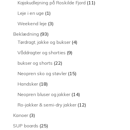
vare
11
Kajakudlejning på Roskilde Fjord
11
varer
1
Leje i en uge
1
vare
3
Weekend leje
3
varer
93
Beklædning
93
varer
4
Tørdragt, jakke og bukser
4
varer
9
Våddragter og shorties
9
varer
22
bukser og shorts
22
varer
15
Neopren sko og støvler
15
varer
18
Handsker
18
varer
14
Neopren bluser og jakker
14
varer
12
Ro-jakker & semi-dry jakker
12
varer
3
Kanoer
3
varer
25
SUP boards
25