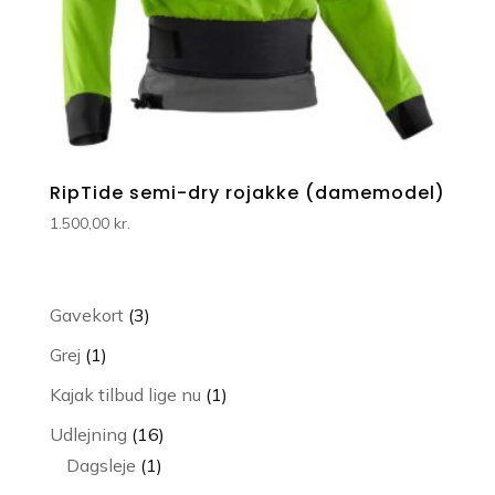
RipTide semi-dry rojakke (damemodel)
1.500,00
kr.
3
Gavekort
3
varer
1
Grej
1
vare
1
Kajak tilbud lige nu
1
vare
16
Udlejning
16
1
varer
Dagsleje
1