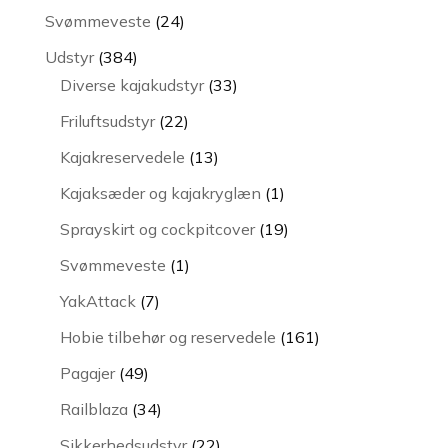
varer
24
Svømmeveste
24
varer
384
Udstyr
384
varer
33
Diverse kajakudstyr
33
varer
22
Friluftsudstyr
22
varer
13
Kajakreservedele
13
varer
1
Kajaksæder og kajakryglæn
1
vare
19
Sprayskirt og cockpitcover
19
varer
1
Svømmeveste
1
vare
7
YakAttack
7
varer
161
Hobie tilbehør og reservedele
161
varer
49
Pagajer
49
varer
34
Railblaza
34
varer
22
Sikkerhedsudstyr
22