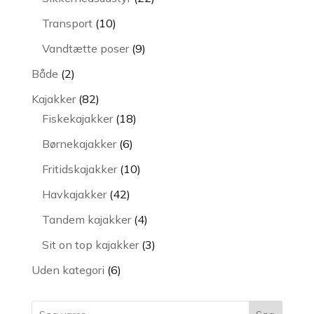
varer
10
Transport
10
varer
9
Vandtætte poser
9
varer
2
Både
2
varer
82
Kajakker
82
varer
18
Fiskekajakker
18
varer
6
Børnekajakker
6
varer
10
Fritidskajakker
10
varer
42
Havkajakker
42
varer
4
Tandem kajakker
4
varer
3
Sit on top kajakker
3
varer
6
Uden kategori
6
varer