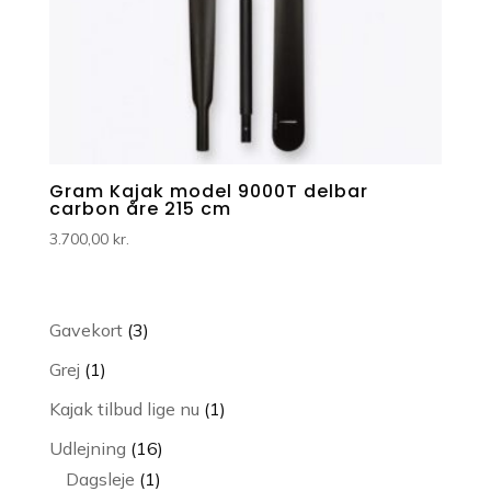
Gram Kajak model 9000T delbar
carbon åre 215 cm
3.700,00
kr.
3
Gavekort
3
varer
1
Grej
1
vare
1
Kajak tilbud lige nu
1
vare
16
Udlejning
16
1
varer
Dagsleje
1