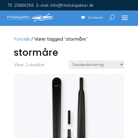
Tlf. 20684358 E-mail. Info@fritidskajakker.dk
0 emner
Forside
/ Varer tagged “stormåre”
stormåre
Viser 1 resultat