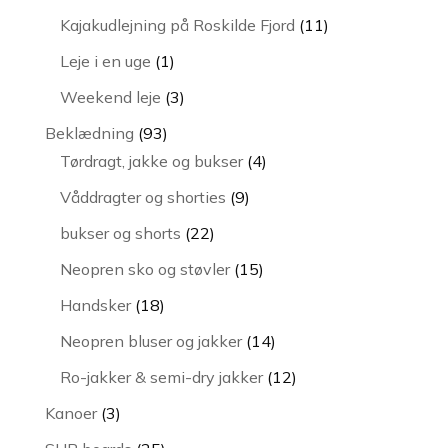
vare
11
Kajakudlejning på Roskilde Fjord
11
varer
1
Leje i en uge
1
vare
3
Weekend leje
3
varer
93
Beklædning
93
varer
4
Tørdragt, jakke og bukser
4
varer
9
Våddragter og shorties
9
varer
22
bukser og shorts
22
varer
15
Neopren sko og støvler
15
varer
18
Handsker
18
varer
14
Neopren bluser og jakker
14
varer
12
Ro-jakker & semi-dry jakker
12
varer
3
Kanoer
3
varer