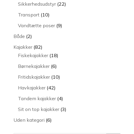
varer
22
Sikkerhedsudstyr
22
varer
10
Transport
10
varer
9
Vandtætte poser
9
varer
2
Både
2
varer
82
Kajakker
82
varer
18
Fiskekajakker
18
varer
6
Børnekajakker
6
varer
10
Fritidskajakker
10
varer
42
Havkajakker
42
varer
4
Tandem kajakker
4
varer
3
Sit on top kajakker
3
varer
6
Uden kategori
6
varer