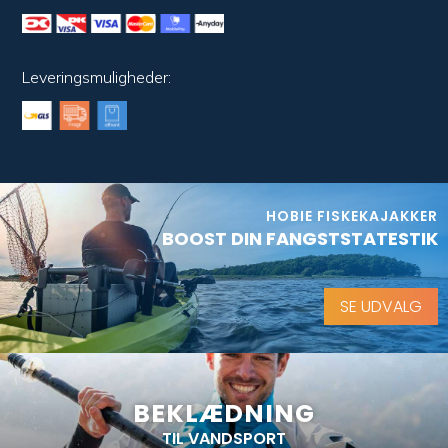
Leveringsmuligheder:
HOBIE FISKEKAJAKKER
BOOST DIN FANGSTSTATESTIK
SE UDVALG
BEKLÆDNING
TIL VANDSPORT