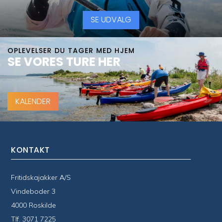
SE UDVALG
OPLEVELSER DU TAGER MED HJEM
SE VORES TURE HER
KALENDER
KONTAKT
Fritidskajakker A/S
Vindeboder 3
4000 Roskilde
Tlf.
3071 7225