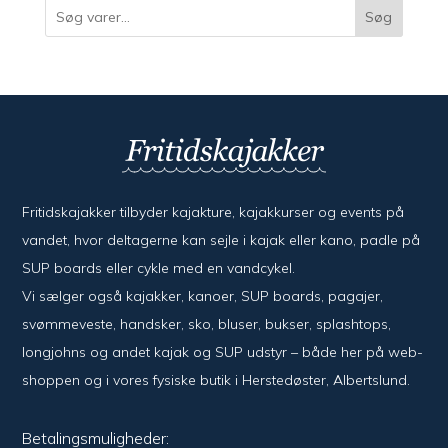
Søg
Fritidskajakker tilbyder kajak­ture, kajak­kurser og events på
vandet, hvor del­ta­ger­ne kan sejle i kajak eller kano, padle på
SUP boards eller cykle med en vand­cykel.
Vi sælger også kajak­ker, kanoer, SUP boards, pagajer,
svømme­veste, hand­sker, sko, bluser, bukser, splash­tops,
long­johns og andet kajak og SUP udstyr – både her på web­
shoppen og i vores fysiske butik i Her­sted­øster, Alberts­lund.
Betalingsmuligheder: