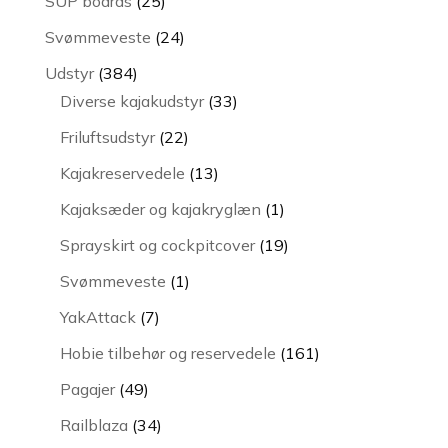
25
SUP boards
25
varer
24
Svømmeveste
24
varer
384
Udstyr
384
varer
33
Diverse kajakudstyr
33
varer
22
Friluftsudstyr
22
varer
13
Kajakreservedele
13
varer
1
Kajaksæder og kajakryglæn
1
vare
19
Sprayskirt og cockpitcover
19
varer
1
Svømmeveste
1
vare
7
YakAttack
7
varer
161
Hobie tilbehør og reservedele
161
varer
49
Pagajer
49
varer
34
Railblaza
34