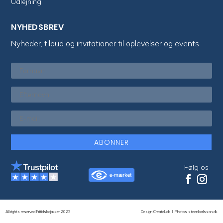
Udlejning
NYHEDSBREV
Nyheder, tilbud og invitationer til oplevelser og events
ABONNER
Følg os
All rights reserved Fritidskajakker 2023
Design CreateLab
I
Photos steenkarlsson.dk