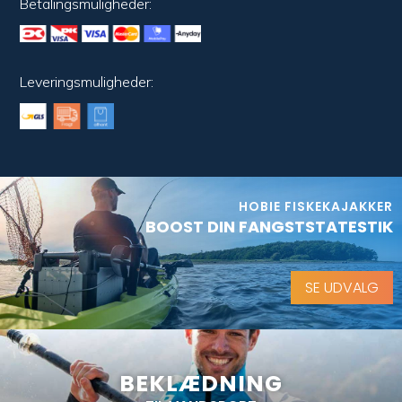
Betalingsmuligheder:
Leveringsmuligheder:
HOBIE FISKEKAJAKKER
BOOST DIN FANGSTSTATESTIK
SE UDVALG
BEKLÆDNING