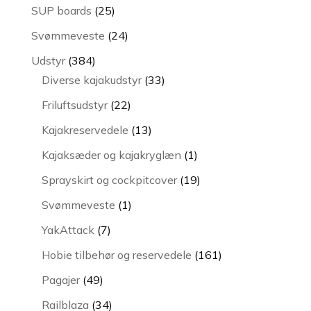
varer
25
SUP boards
25
varer
24
Svømmeveste
24
varer
384
Udstyr
384
varer
33
Diverse kajakudstyr
33
varer
22
Friluftsudstyr
22
varer
13
Kajakreservedele
13
varer
1
Kajaksæder og kajakryglæn
1
vare
19
Sprayskirt og cockpitcover
19
varer
1
Svømmeveste
1
vare
7
YakAttack
7
varer
161
Hobie tilbehør og reservedele
161
varer
49
Pagajer
49
varer
34
Railblaza
34