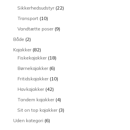
varer
22
Sikkerhedsudstyr
22
varer
10
Transport
10
varer
9
Vandtætte poser
9
varer
2
Både
2
varer
82
Kajakker
82
varer
18
Fiskekajakker
18
varer
6
Børnekajakker
6
varer
10
Fritidskajakker
10
varer
42
Havkajakker
42
varer
4
Tandem kajakker
4
varer
3
Sit on top kajakker
3
varer
6
Uden kategori
6
varer