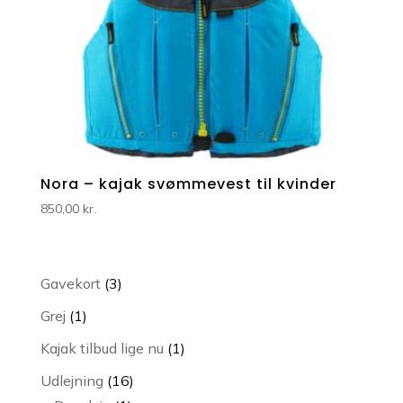
Nora – kajak svømmevest til kvinder
850,00
kr.
3
Gavekort
3
varer
1
Grej
1
vare
1
Kajak tilbud lige nu
1
vare
16
Udlejning
16