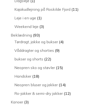
1
varer
Dagsleje
1
vare
11
Kajakudlejning på Roskilde Fjord
11
varer
1
Leje i en uge
1
vare
3
Weekend leje
3
varer
93
Beklædning
93
varer
4
Tørdragt, jakke og bukser
4
varer
9
Våddragter og shorties
9
varer
22
bukser og shorts
22
varer
15
Neopren sko og støvler
15
varer
18
Handsker
18
varer
14
Neopren bluser og jakker
14
varer
12
Ro-jakker & semi-dry jakker
12
varer
3
Kanoer
3