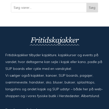
Søg
Fritidskajakker tilbyder kajak­ture, kajak­kurser og events på
vandet, hvor del­ta­ger­ne kan sejle i kajak eller kano, padle på
SUP boards eller cykle med en vand­cykel.
Vi sælger også kajak­ker, kanoer, SUP boards, pagajer,
svømme­veste, hand­sker, sko, bluser, bukser, splash­tops,
long­johns og andet kajak og SUP udstyr – både her på web­
shoppen og i vores fysiske butik i Her­sted­øster, Alberts­lund.