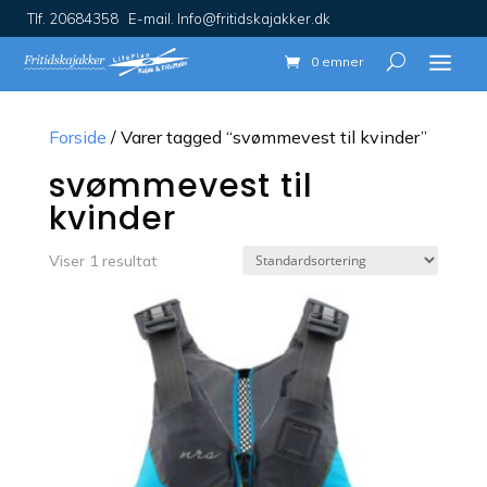
Tlf. 20684358 E-mail. Info@fritidskajakker.dk
0 emner
Forside
/ Varer tagged “svømmevest til kvinder”
svømmevest til
kvinder
Viser 1 resultat