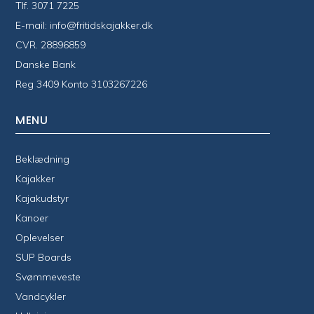
Tlf.
3071 7225
E-mail:
info@fritidskajakker.dk
CVR. 28896859
Danske Bank
Reg 3409 Konto 3103267226
MENU
Beklædning
Kajakker
Kajakudstyr
Kanoer
Oplevelser
SUP Boards
Svømmeveste
Vandcykler